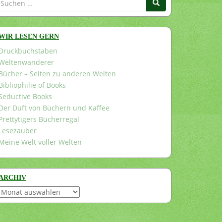
nach:
WIR LESEN GERN
Druckbuchstaben
Weltenwanderer
Bücher – Seiten zu anderen Welten
Bibliophilie of Books
Seductive Books
Der Duft von Büchern und Kaffee
Prettytigers Bücherregal
Lesezauber
Meine Welt voller Welten
ARCHIV
Archiv