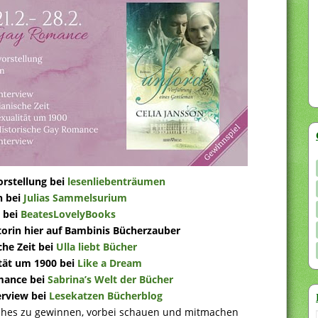
orstellung bei
lesenliebenträumen
n bei
Julias Sammelsurium
g bei
BeatesLovelyBooks
utorin hier auf Bambinis Bücherzauber
che Zeit bei
Ulla liebt Bücher
tät um 1900 bei
Like a Dream
omance bei
Sabrina’s Welt der Bücher
erview bei
Lesekatzen Bücherblog
uches zu gewinnen, vorbei schauen und mitmachen