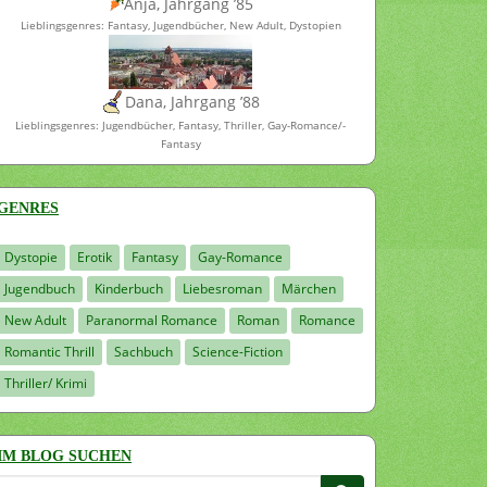
Anja, Jahrgang ’85
Lieblingsgenres: Fantasy, Jugendbücher, New Adult, Dystopien
Dana, Jahrgang ’88
Lieblingsgenres: Jugendbücher, Fantasy, Thriller, Gay-Romance/-
Fantasy
GENRES
Dystopie
Erotik
Fantasy
Gay-Romance
Jugendbuch
Kinderbuch
Liebesroman
Märchen
New Adult
Paranormal Romance
Roman
Romance
Romantic Thrill
Sachbuch
Science-Fiction
Thriller/ Krimi
IM BLOG SUCHEN
Suchen