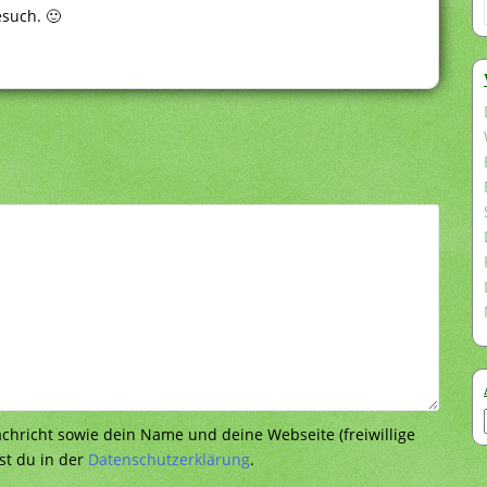
esuch. 🙂
richt sowie dein Name und deine Webseite (freiwillige
st du in der
Datenschutzerklärung
.