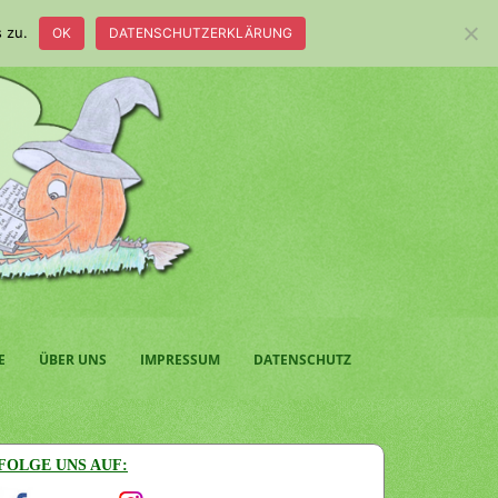
 zu.
OK
DATENSCHUTZERKLÄRUNG
E
ÜBER UNS
IMPRESSUM
DATENSCHUTZ
FOLGE UNS AUF: