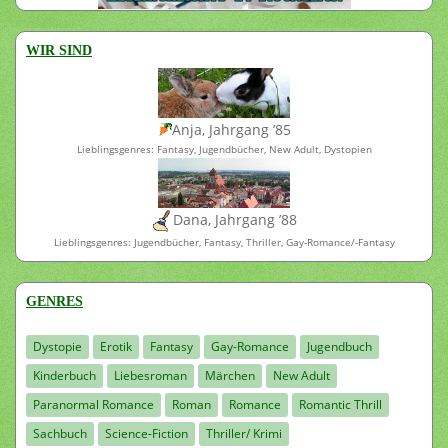
WIR SIND
Anja, Jahrgang ’85
Lieblingsgenres: Fantasy, Jugendbücher, New Adult, Dystopien
Dana, Jahrgang ’88
Lieblingsgenres: Jugendbücher, Fantasy, Thriller, Gay-Romance/-Fantasy
GENRES
Dystopie
Erotik
Fantasy
Gay-Romance
Jugendbuch
Kinderbuch
Liebesroman
Märchen
New Adult
Paranormal Romance
Roman
Romance
Romantic Thrill
Sachbuch
Science-Fiction
Thriller/ Krimi