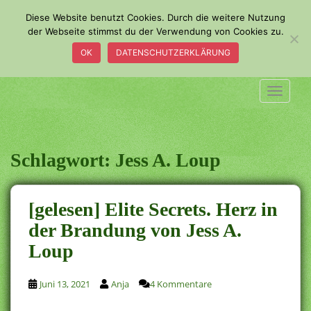
S
Diese Website benutzt Cookies. Durch die weitere Nutzung
k
der Webseite stimmst du der Verwendung von Cookies zu.
i
OK
DATENSCHUTZERKLÄRUNG
p
t
o
TOGGLE
m
a
i
n
Schlagwort:
Jess A. Loup
c
o
n
[gelesen] Elite Secrets. Herz in
t
der Brandung von Jess A.
e
Loup
n
t
Juni 13, 2021
Anja
4 Kommentare