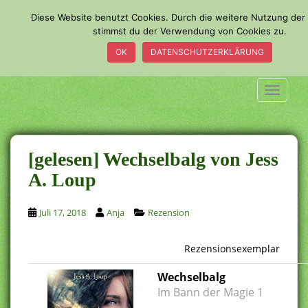
S
Diese Website benutzt Cookies. Durch die weitere Nutzung der
k
stimmst du der Verwendung von Cookies zu.
i
OK
DATENSCHUTZERKLÄRUNG
p
t
o
TOGGLE
m
a
i
n
[gelesen] Wechselbalg von Jess
c
A. Loup
o
n
Juli 17, 2018
Anja
Rezension
t
e
n
Rezensionsexemplar
t
Wechselbalg
Im Bann der Magie 1
.