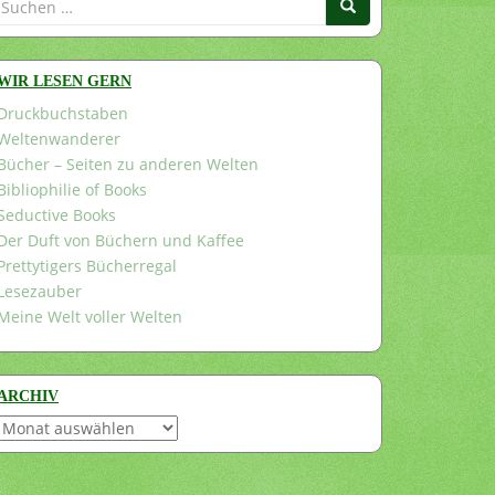
nach:
WIR LESEN GERN
Druckbuchstaben
Weltenwanderer
Bücher – Seiten zu anderen Welten
Bibliophilie of Books
Seductive Books
Der Duft von Büchern und Kaffee
Prettytigers Bücherregal
Lesezauber
Meine Welt voller Welten
ARCHIV
Archiv