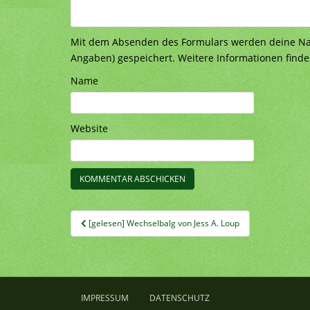
Mit dem Absenden des Formulars werden deine Nach
Angaben) gespeichert. Weitere Informationen finde
Name
Website
Beitragsnavigation
[gelesen] Wechselbalg von Jess A. Loup
IMPRESSUM
DATENSCHUTZ