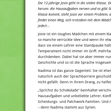
Die 12-jährige Josie geht in die siebte Klasse. 
herum: die Hausaufgaben nerven und es gibt St
Klasse kommt, steht Josie vor einem Problem, 
findet einen Weg, sich trotzdem mit dem Mädc
jede/r…
Josie ist ein toughes Mädchen mit einem klar
so manche verrückte Idee und wenn ihr etwa
dass sie einem Lehrer eine Standpauke hält
Temperament nicht immer im Griff, mehrfac
durchdenken. Dabei hat sie aber immer nur g
Geschichte und so ist die Sprache insgesamt
Nadima ist das ganze Gegenteil. Sie ist eh
natürlich auch der Sprachbarriere geschuld
nicht gefällt. Denn in ihrem Drang, zu helf
„Sprichst du Schokolade“ beinhaltet versch
Hausaufgaben und unbeliebte Lehrer, Konfl
Scheidungs- und Patchwork-Familien. Und m
– denn Nadima stammt aus Syrien.