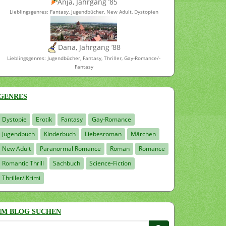
Anja, Jahrgang ’85
Lieblingsgenres: Fantasy, Jugendbücher, New Adult, Dystopien
Dana, Jahrgang ’88
Lieblingsgenres: Jugendbücher, Fantasy, Thriller, Gay-Romance/-
Fantasy
GENRES
Dystopie
Erotik
Fantasy
Gay-Romance
Jugendbuch
Kinderbuch
Liebesroman
Märchen
New Adult
Paranormal Romance
Roman
Romance
Romantic Thrill
Sachbuch
Science-Fiction
Thriller/ Krimi
IM BLOG SUCHEN
Suchen