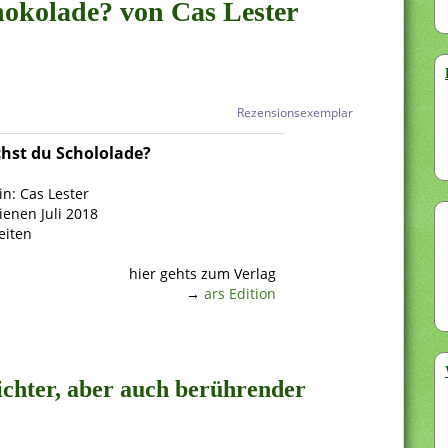
chokolade? von Cas Lester
Rezensionsexemplar
chst du Schololade?
in:
Cas Lester
ienen Juli 2018
eiten
hier gehts zum Verlag
→
ars Edition
eichter, aber auch berührender