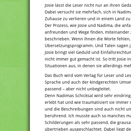
Josie lässt die Leser nicht nur an ihren Ged
Dabei versucht sie mehrfach, sich in Nadim
Zuhause zu verlieren und in einem Land zu
Der Prozess, wie Josie und Nadima, die anf
anfreunden und Wege finden, miteinander z
beschrieben. Wenn ihnen die Worte fehlen, 
Übersetzungsprogramm. Und Taten sagen ja
Josie bringt viel Geduld und Einfallsreicht
nicht immer gut gemacht ist. So tritt Josie 
Situationen aus, in denen sie allerdings me
Das Buch wird vom Verlag für Leser und Le
Sprache und auch der kindgerechten Umset
passend – aber nicht unbegleitet.
Denn Nadimas Schicksal wird sehr eindringli
erlebt hat und wie traumatisiert sie immer n
und die Beschreibungen sind auch nicht u
berührend. Ich musste auch so manches ma
Schilderungen als sehr passend, die grausa
übertrieben ausgeschlachtet. Dabei liegt 