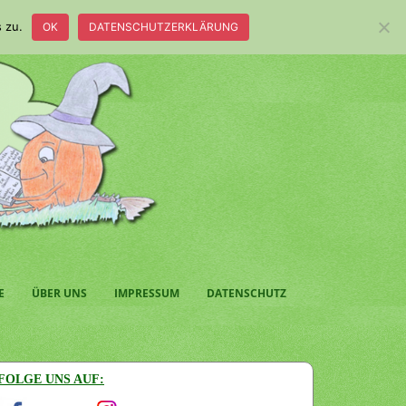
 zu.
OK
DATENSCHUTZERKLÄRUNG
E
ÜBER UNS
IMPRESSUM
DATENSCHUTZ
FOLGE UNS AUF: