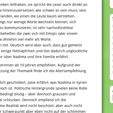
anken teilhaben, sie spricht die Leser auch direkt an.
a hineinzuversetzen, wie schwer es sein muss, sein
 landen, wo einen die Leute kaum verstehen.
angs nur wenige Worte wechseln können, sich
u kommunizieren, ist sehr nachvollziehbar
behelfen die zwei sich mit Emojis oder einem
 ohnehin viel mehr als Worte.
um mit. Deutlich wird aber auch, dass gut gemeint
in einige Fettnäpfchen und löst dadurch unglückliche
hr über Nadima und ihre Familie erfährt.
serinnen ab 10 Jahren empfohlen. Aufgrund der
zung der Thematik finde ich die Altersempfehlung
ch geschildert. Josie erfährt, was Nadima in Syrien
och ist. Politische Hintergründe spielen keine Rolle
nbedingt blutig – aber dennoch grausam und
l schlucken. Dennoch empfand ich die
me Realität wird nicht beschönt, aber auch nicht
der Schwerpunkt aber eben nicht auf der schlimmen