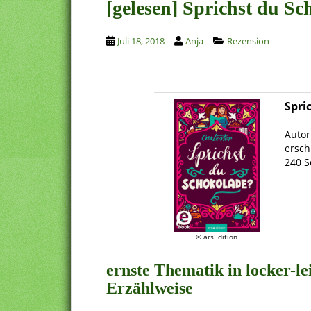
[gelesen] Sprichst du S
Juli 18, 2018
Anja
Rezension
Spri
.
Autor
ersch
240 S
.
© arsEdition
ernste Thematik in locker-l
Erzählweise