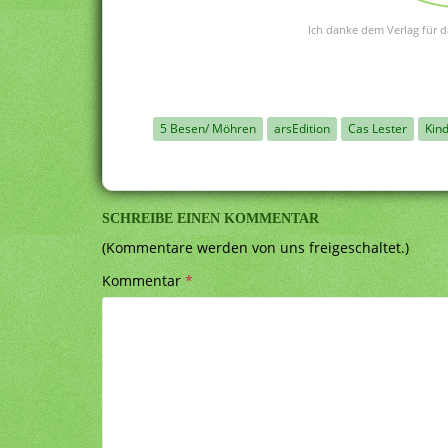
Ich danke dem Verlag für d
5 Besen/ Möhren
arsEdition
Cas Lester
Kin
SCHREIBE EINEN KOMMENTAR
(Kommentare werden von uns freigeschaltet.)
Kommentar
*