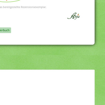
as bereitgestellte Rezensionsexemplar.
derbuch