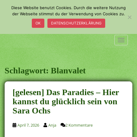
S
Diese Website benutzt Cookies. Durch die weitere Nutzung
k
der Webseite stimmst du der Verwendung von Cookies zu.
i
OK
DATENSCHUTZERKLÄRUNG
p
t
o
TOGGLE
m
a
i
n
Schlagwort:
Blanvalet
c
o
n
[gelesen] Das Paradies – Hier
t
kannst du glücklich sein von
e
Sara Ochs
n
t
April 7, 2026
Anja
2 Kommentare