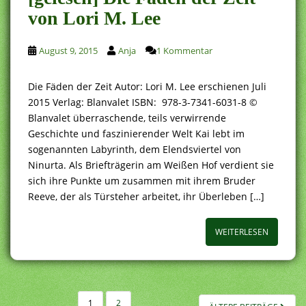
von Lori M. Lee
August 9, 2015
Anja
1 Kommentar
Die Fäden der Zeit Autor: Lori M. Lee erschienen Juli
2015 Verlag: Blanvalet ISBN: 978-3-7341-6031-8 ©
Blanvalet überraschende, teils verwirrende
Geschichte und faszinierender Welt Kai lebt im
sogenannten Labyrinth, dem Elendsviertel von
Ninurta. Als Briefträgerin am Weißen Hof verdient sie
sich ihre Punkte um zusammen mit ihrem Bruder
Reeve, der als Türsteher arbeitet, ihr Überleben […]
WEITERLESEN
SEITENNUMMERIERUNG
1
2