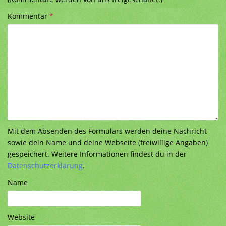
Kommentar
*
Mit dem Absenden des Formulars werden deine Nachricht
sowie dein Name und deine Webseite (freiwillige Angaben)
gespeichert. Weitere Informationen findest du in der
Datenschutzerklärung
.
Name
Website