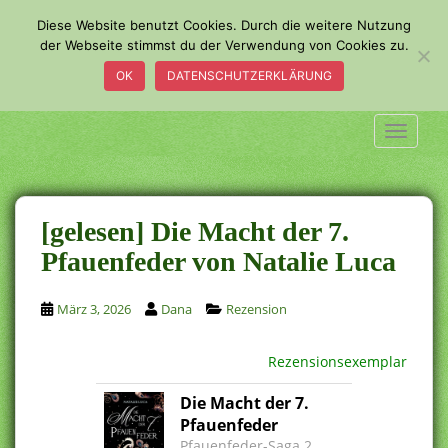
S
Diese Website benutzt Cookies. Durch die weitere Nutzung
k
der Webseite stimmst du der Verwendung von Cookies zu.
i
OK
DATENSCHUTZERKLÄRUNG
p
t
o
TOGGLE
m
a
i
n
[gelesen] Die Macht der 7.
c
Pfauenfeder von Natalie Luca
o
n
März 3, 2026
Dana
Rezension
t
e
n
Rezensionsexemplar
t
Die Macht der 7.
Pfauenfeder
Pfauenfeder-Saga 2