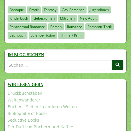
Dystopie
Erotik
Fantasy
Gay-Romance
Jugendbuch
Kinderbuch
Liebesroman
Märchen
New Adult
Paranormal Romance
Roman
Romance
Romantic Thrill
Sachbuch
Science-Fiction
Thriller/ Krimi
IM BLOG SUCHEN
Suchen
nach:
WIR LESEN GERN
Druckbuchstaben
Weltenwanderer
Bücher – Seiten zu anderen Welten
Bibliophilie of Books
Seductive Books
Der Duft von Büchern und Kaffee