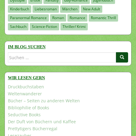
Dystopie
Erotik
Fantasy
Gay-Romance
Jugendbuch
Kinderbuch
Liebesroman
Märchen
New Adult
Paranormal Romance
Roman
Romance
Romantic Thrill
Sachbuch
Science-Fiction
Thriller/ Krimi
IM BLOG SUCHEN
Suchen
nach:
WIR LESEN GERN
Druckbuchstaben
Weltenwanderer
Bücher – Seiten zu anderen Welten
Bibliophilie of Books
Seductive Books
Der Duft von Büchern und Kaffee
Prettytigers Bücherregal
Lesezauber