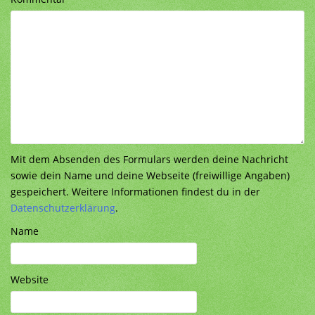
Mit dem Absenden des Formulars werden deine Nachricht
sowie dein Name und deine Webseite (freiwillige Angaben)
gespeichert. Weitere Informationen findest du in der
Datenschutzerklärung
.
Name
Website