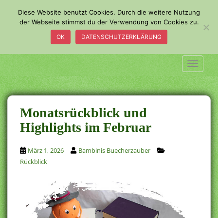
S
Diese Website benutzt Cookies. Durch die weitere Nutzung
k
der Webseite stimmst du der Verwendung von Cookies zu.
i
OK
DATENSCHUTZERKLÄRUNG
p
t
o
TOGGLE
m
a
i
n
Monatsrückblick und
c
Highlights im Februar
o
n
März 1, 2026
Bambinis Buecherzauber
t
Rückblick
e
n
t