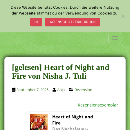
S
Diese Website benutzt Cookies. Durch die weitere Nutzung
k
der Webseite stimmst du der Verwendung von Cookies zu.
i
OK
DATENSCHUTZERKLÄRUNG
p
t
o
TOGGLE
m
a
i
n
[gelesen] Heart of Night and
c
Fire von Nisha J. Tuli
o
n
September 7, 2025
Anja
Rezension
t
e
n
Rezensionsexemplar
t
Heart of Night and
Fire
Das Nachtfeuer-