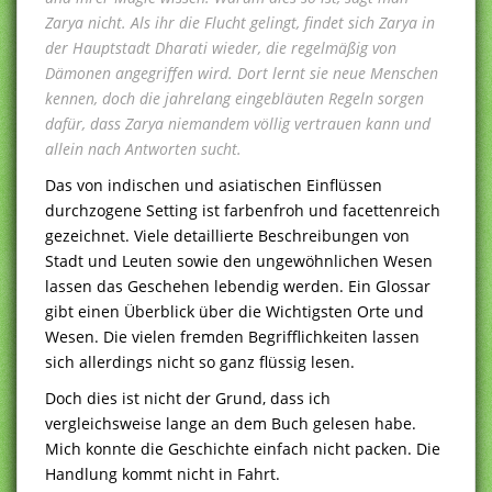
Zarya nicht. Als ihr die Flucht gelingt, findet sich Zarya in
der Hauptstadt Dharati wieder, die regelmäßig von
Dämonen angegriffen wird. Dort lernt sie neue Menschen
kennen, doch die jahrelang eingebläuten Regeln sorgen
dafür, dass Zarya niemandem völlig vertrauen kann und
allein nach Antworten sucht.
Das von indischen und asiatischen Einflüssen
durchzogene Setting ist farbenfroh und facettenreich
gezeichnet. Viele detaillierte Beschreibungen von
Stadt und Leuten sowie den ungewöhnlichen Wesen
lassen das Geschehen lebendig werden. Ein Glossar
gibt einen Überblick über die Wichtigsten Orte und
Wesen. Die vielen fremden Begrifflichkeiten lassen
sich allerdings nicht so ganz flüssig lesen.
Doch dies ist nicht der Grund, dass ich
vergleichsweise lange an dem Buch gelesen habe.
Mich konnte die Geschichte einfach nicht packen. Die
Handlung kommt nicht in Fahrt.