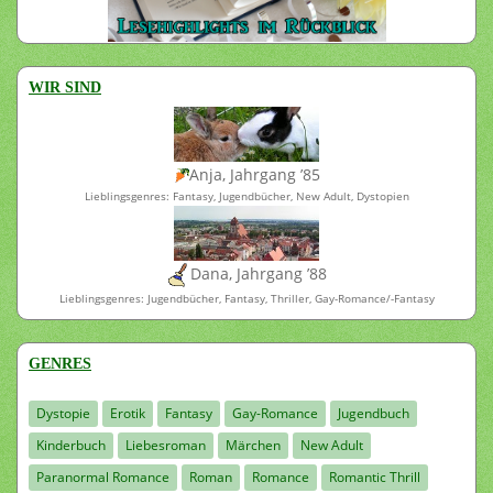
WIR SIND
Anja, Jahrgang ’85
Lieblingsgenres: Fantasy, Jugendbücher, New Adult, Dystopien
Dana, Jahrgang ’88
Lieblingsgenres: Jugendbücher, Fantasy, Thriller, Gay-Romance/-Fantasy
GENRES
Dystopie
Erotik
Fantasy
Gay-Romance
Jugendbuch
Kinderbuch
Liebesroman
Märchen
New Adult
Paranormal Romance
Roman
Romance
Romantic Thrill