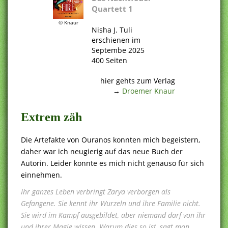
Quartett 1
© Knaur
Nisha J. Tuli
erschienen im
Septembe 2025
400 Seiten
.
hier gehts zum Verlag
→
Droemer Knaur
Extrem zäh
Die Artefakte von Ouranos konnten mich begeistern,
daher war ich neugierig auf das neue Buch der
Autorin. Leider konnte es mich nicht genauso für sich
einnehmen.
Ihr ganzes Leben verbringt Zarya verborgen als
Gefangene. Sie kennt ihr Wurzeln und ihre Familie nicht.
Sie wird im Kampf ausgebildet, aber niemand darf von ihr
und ihrer Magie wissen. Warum dies so ist, sagt man