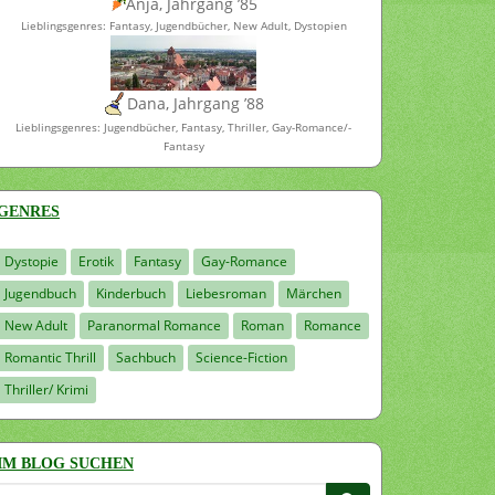
Anja, Jahrgang ’85
Lieblingsgenres: Fantasy, Jugendbücher, New Adult, Dystopien
Dana, Jahrgang ’88
Lieblingsgenres: Jugendbücher, Fantasy, Thriller, Gay-Romance/-
Fantasy
GENRES
Dystopie
Erotik
Fantasy
Gay-Romance
Jugendbuch
Kinderbuch
Liebesroman
Märchen
New Adult
Paranormal Romance
Roman
Romance
Romantic Thrill
Sachbuch
Science-Fiction
Thriller/ Krimi
IM BLOG SUCHEN
Suchen