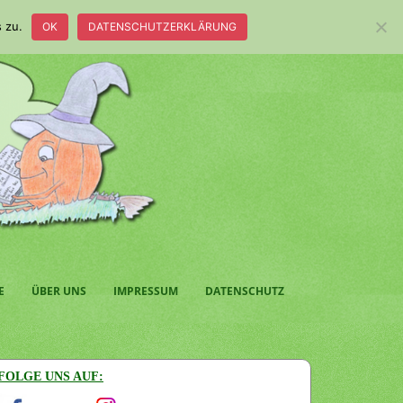
 zu.
OK
DATENSCHUTZERKLÄRUNG
E
ÜBER UNS
IMPRESSUM
DATENSCHUTZ
FOLGE UNS AUF: