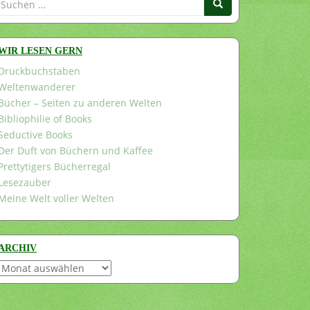
nach:
WIR LESEN GERN
Druckbuchstaben
Weltenwanderer
Bücher – Seiten zu anderen Welten
Bibliophilie of Books
Seductive Books
Der Duft von Büchern und Kaffee
Prettytigers Bücherregal
Lesezauber
Meine Welt voller Welten
ARCHIV
Archiv