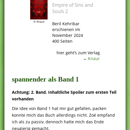
Empire of Sins and
Souls 2
.
© Knaur
Beril Kehribar
erschienen im
November 2024
400 Seiten
.
hier geht’s zum Verlag
→
Knaur
.
spannender als Band 1
Achtung: 2. Band. Inhaltliche Spoiler zum ersten Teil
vorhanden
Die Idee von Band 1 hat mir gut gefallen, packen
konnte mich das Buch allerdings nicht. Zoé empfand
ich als zu passiv, dennoch hatte mich das Ende
neugierig gemacht.