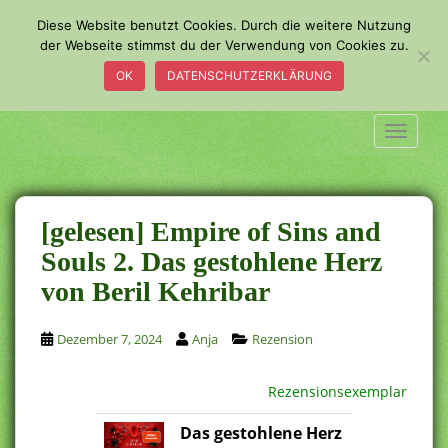
S
Diese Website benutzt Cookies. Durch die weitere Nutzung
k
der Webseite stimmst du der Verwendung von Cookies zu.
i
OK
DATENSCHUTZERKLÄRUNG
p
t
o
TOGGLE
m
a
i
n
[gelesen] Empire of Sins and
c
Souls 2. Das gestohlene Herz
o
von Beril Kehribar
n
t
e
Dezember 7, 2024
Anja
Rezension
n
t
Rezensionsexemplar
Das gestohlene Herz