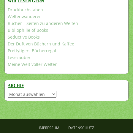
WIR LESEN GERN
Druckbuchstaben
Weltenwanderer
Bücher – Seiten zu anderen Welten
Bibliophilie of Books
Seductive Books
Der Duft von Büchern und Kaffee
Prettytigers Bücherregal
Lesezauber
Meine Welt voller Welten
ARCHIV
Archiv
IMPRESSUM
DATENSCHUTZ