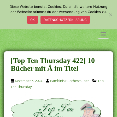
S
Diese Website benutzt Cookies. Durch die weitere Nutzung
k
der Webseite stimmst du der Verwendung von Cookies zu.
i
OK
DATENSCHUTZERKLÄRUNG
p
t
o
TOGGLE
m
a
i
n
[Top Ten Thursday 422] 10
c
Bücher mit Ä im Titel
o
n
Dezember 5, 2024
Bambinis Buecherzauber
Top
t
Ten Thursday
e
n
t