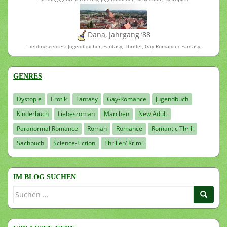
Dana, Jahrgang ’88
Lieblingsgenres: Jugendbücher, Fantasy, Thriller, Gay-Romance/-Fantasy
GENRES
Dystopie
Erotik
Fantasy
Gay-Romance
Jugendbuch
Kinderbuch
Liebesroman
Märchen
New Adult
Paranormal Romance
Roman
Romance
Romantic Thrill
Sachbuch
Science-Fiction
Thriller/ Krimi
IM BLOG SUCHEN
Suchen
nach: