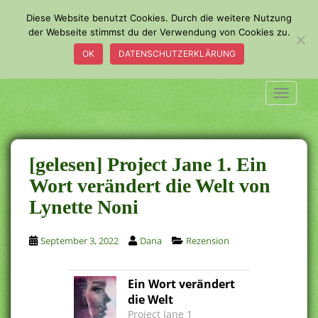
S
Diese Website benutzt Cookies. Durch die weitere Nutzung
k
der Webseite stimmst du der Verwendung von Cookies zu.
i
OK
DATENSCHUTZERKLÄRUNG
p
t
o
TOGGLE
m
a
i
n
[gelesen] Project Jane 1. Ein
c
Wort verändert die Welt von
o
Lynette Noni
n
t
e
September 3, 2022
Dana
Rezension
n
t
Ein Wort verändert
die Welt
Project Jane 1