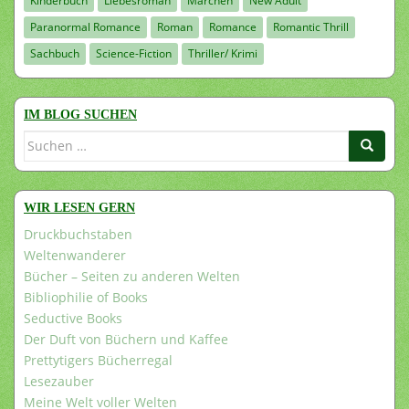
Kinderbuch
Liebesroman
Märchen
New Adult
Paranormal Romance
Roman
Romance
Romantic Thrill
Sachbuch
Science-Fiction
Thriller/ Krimi
IM BLOG SUCHEN
Suchen
nach:
WIR LESEN GERN
Druckbuchstaben
Weltenwanderer
Bücher – Seiten zu anderen Welten
Bibliophilie of Books
Seductive Books
Der Duft von Büchern und Kaffee
Prettytigers Bücherregal
Lesezauber
Meine Welt voller Welten