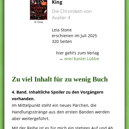
King
Die Chroniken von
Avalier 4
© One
.
Leia Stone
erschienen im Juli 2025
320 Seiten
.
hier geht’s zum Verlag
→
one/ bastei Lübbe
.
Zu viel Inhalt für zu wenig Buch
4. Band. Inhaltliche Spoiler zu den Vorgängern
vorhanden.
Im Mittelpunkt steht ein neues Pärchen, die
Handlungsstränge aus den ersten Bänden werden
aber weitergeführt.
Mit der Reihe ist es für mich ein stetiges Auf und Ab.