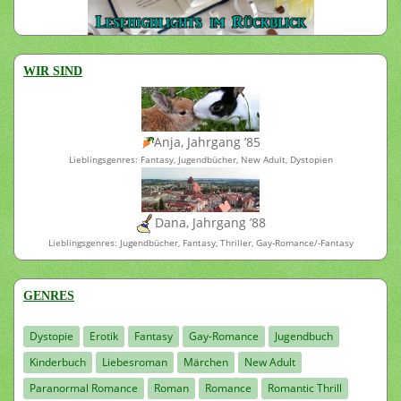
WIR SIND
Anja, Jahrgang ’85
Lieblingsgenres: Fantasy, Jugendbücher, New Adult, Dystopien
Dana, Jahrgang ’88
Lieblingsgenres: Jugendbücher, Fantasy, Thriller, Gay-Romance/-Fantasy
GENRES
Dystopie
Erotik
Fantasy
Gay-Romance
Jugendbuch
Kinderbuch
Liebesroman
Märchen
New Adult
Paranormal Romance
Roman
Romance
Romantic Thrill