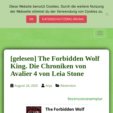
S
Diese Website benutzt Cookies. Durch die weitere Nutzung
k
der Webseite stimmst du der Verwendung von Cookies zu.
i
OK
DATENSCHUTZERKLÄRUNG
p
t
o
TOGGLE
m
a
i
n
[gelesen] The Forbidden Wolf
c
King. Die Chroniken von
o
Avalier 4 von Leia Stone
n
t
e
August 24, 2025
Anja
Rezension
n
t
Rezensionsexemplar
The Forbidden Wolf