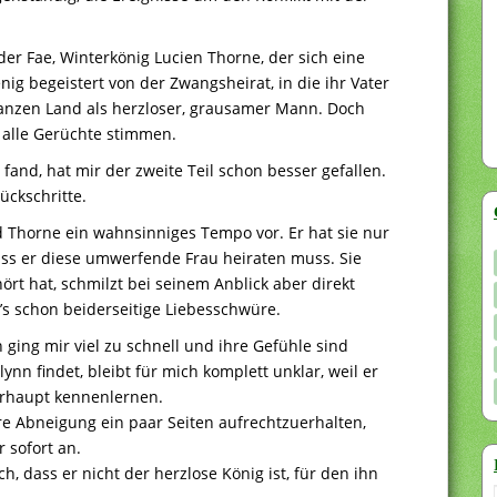
er Fae, Winterkönig Lucien Thorne, der sich eine
nig begeistert von der Zwangsheirat, in die ihr Vater
m ganzen Land als herzloser, grausamer Mann. Doch
 alle Gerüchte stimmen.
and, hat mir der zweite Teil schon besser gefallen.
ückschritte.
 Thorne ein wahnsinniges Tempo vor. Er hat sie nur
ss er diese umwerfende Frau heiraten muss. Sie
ört hat, schmilzt bei seinem Anblick aber direkt
’s schon beiderseitige Liebesschwüre.
ging mir viel zu schnell und ihre Gefühle sind
n findet, bleibt für mich komplett unklar, weil er
berhaupt kennenlernen.
e Abneigung ein paar Seiten aufrechtzuerhalten,
r sofort an.
ch, dass er nicht der herzlose König ist, für den ihn