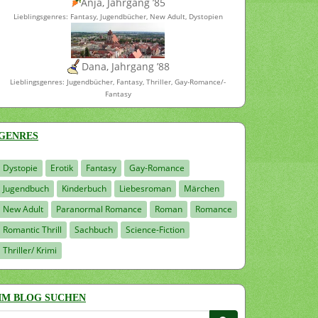
Anja, Jahrgang ’85
Lieblingsgenres: Fantasy, Jugendbücher, New Adult, Dystopien
Dana, Jahrgang ’88
Lieblingsgenres: Jugendbücher, Fantasy, Thriller, Gay-Romance/-
Fantasy
GENRES
Dystopie
Erotik
Fantasy
Gay-Romance
Jugendbuch
Kinderbuch
Liebesroman
Märchen
New Adult
Paranormal Romance
Roman
Romance
Romantic Thrill
Sachbuch
Science-Fiction
Thriller/ Krimi
IM BLOG SUCHEN
Suchen