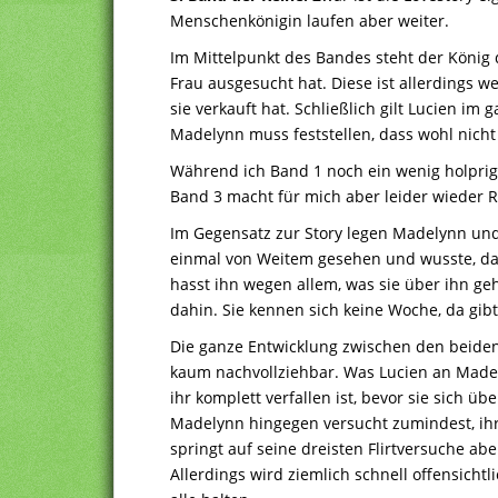
Menschenkönigin laufen aber weiter.
Im Mittelpunkt des Bandes steht der König d
Frau ausgesucht hat. Diese ist allerdings we
sie verkauft hat. Schließlich gilt Lucien i
Madelynn muss feststellen, dass wohl nicht
Während ich Band 1 noch ein wenig holprig f
Band 3 macht für mich aber leider wieder R
Im Gegensatz zur Story legen Madelynn und
einmal von Weitem gesehen und wusste, da
hasst ihn wegen allem, was sie über ihn geh
dahin. Sie kennen sich keine Woche, da gibt
Die ganze Entwicklung zwischen den beiden 
kaum nachvollziehbar. Was Lucien an Madelyn
ihr komplett verfallen ist, bevor sie sich ü
Madelynn hingegen versucht zumindest, ihr
springt auf seine dreisten Flirtversuche abe
Allerdings wird ziemlich schnell offensichtli