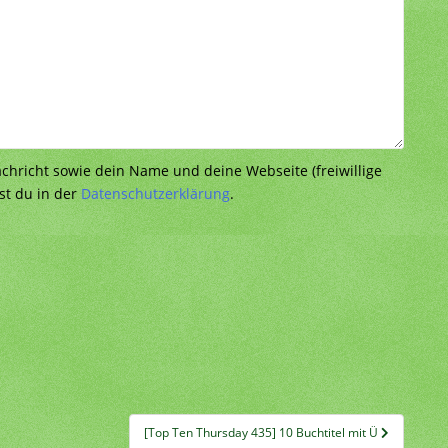
richt sowie dein Name und deine Webseite (freiwillige
st du in der
Datenschutzerklärung
.
[Top Ten Thursday 435] 10 Buchtitel mit Ü