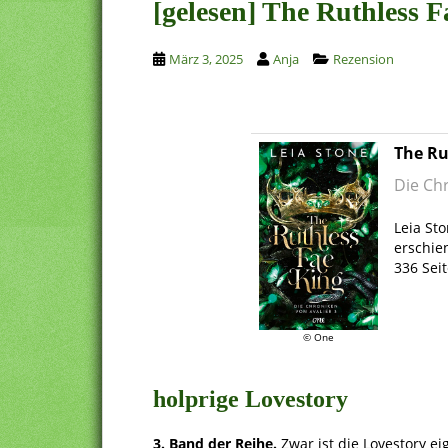
[gelesen] The Ruthless 
März 3, 2025
Anja
Rezension
The Ru
Die Chr
.
Leia St
erschie
336 Sei
.
© One
.
holprige Lovestory
3. Band der Reihe.
Zwar ist die Lovestory ei