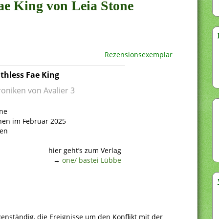
Fae King von Leia Stone
Rezensionsexemplar
thless Fae King
oniken von Avalier 3
one
nen im Februar 2025
ten
hier geht’s zum Verlag
→
one/ bastei Lübbe
genständig, die Ereignisse um den Konflikt mit der