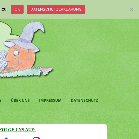
 zu.
OK
DATENSCHUTZERKLÄRUNG
E
ÜBER UNS
IMPRESSUM
DATENSCHUTZ
FOLGE UNS AUF: