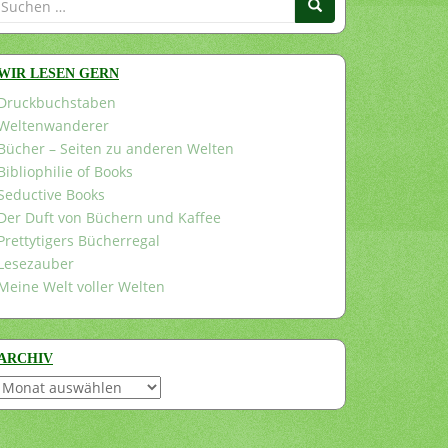
nach:
WIR LESEN GERN
Druckbuchstaben
Weltenwanderer
Bücher – Seiten zu anderen Welten
Bibliophilie of Books
Seductive Books
Der Duft von Büchern und Kaffee
Prettytigers Bücherregal
Lesezauber
Meine Welt voller Welten
ARCHIV
Archiv