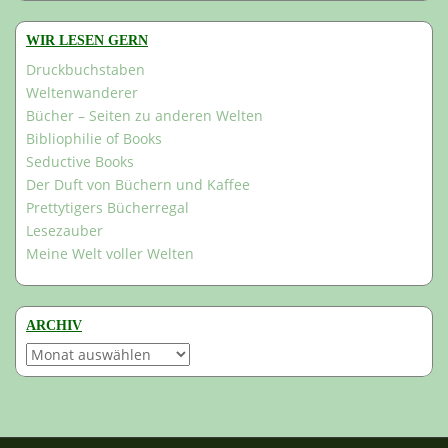
WIR LESEN GERN
Druckbuchstaben
Weltenwanderer
Bücher – Seiten zu anderen Welten
Bibliophilie of Books
Seductive Books
Der Duft von Büchern und Kaffee
Prettytigers Bücherregal
Lesezauber
Meine Welt voller Welten
ARCHIV
Archiv