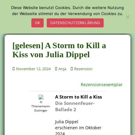
S
Diese Website benutzt Cookies. Durch die weitere Nutzung
k
der Webseite stimmst du der Verwendung von Cookies zu.
TOGGLE
i
OK
DATENSCHUTZERKLÄRUNG
p
t
o
[gelesen] A Storm to Kill a
m
a
Kiss von Julia Dippel
i
n
November 12, 2024
Anja
Rezension
c
o
Rezensionsexemplar
n
t
A Storm to Kill a Kiss
e
©
Die Sonnenfeuer-
Thienemann-
n
Ballade 2
Esslinger
t
.
Julia Dippel
erschienen im Oktober
2024