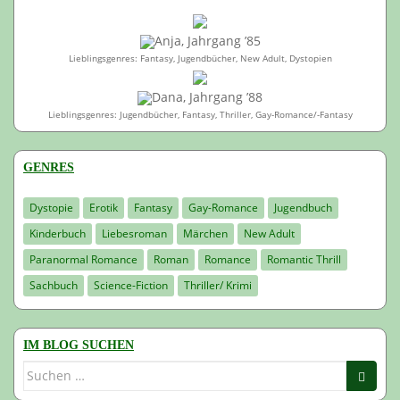
Anja, Jahrgang ’85
Lieblingsgenres: Fantasy, Jugendbücher, New Adult, Dystopien
Dana, Jahrgang ’88
Lieblingsgenres: Jugendbücher, Fantasy, Thriller, Gay-Romance/-Fantasy
GENRES
Dystopie
Erotik
Fantasy
Gay-Romance
Jugendbuch
Kinderbuch
Liebesroman
Märchen
New Adult
Paranormal Romance
Roman
Romance
Romantic Thrill
Sachbuch
Science-Fiction
Thriller/ Krimi
IM BLOG SUCHEN
Suchen
nach: