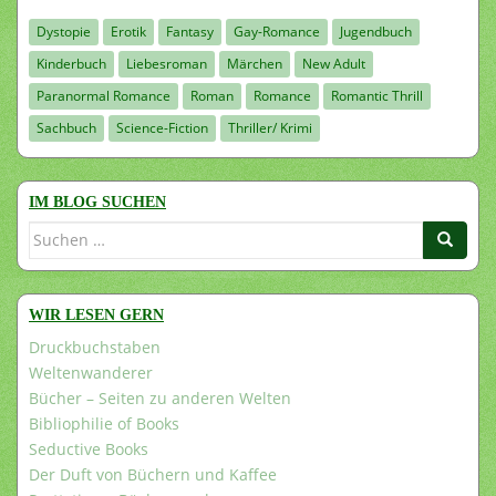
Dystopie
Erotik
Fantasy
Gay-Romance
Jugendbuch
Kinderbuch
Liebesroman
Märchen
New Adult
Paranormal Romance
Roman
Romance
Romantic Thrill
Sachbuch
Science-Fiction
Thriller/ Krimi
IM BLOG SUCHEN
Suchen
nach:
WIR LESEN GERN
Druckbuchstaben
Weltenwanderer
Bücher – Seiten zu anderen Welten
Bibliophilie of Books
Seductive Books
Der Duft von Büchern und Kaffee