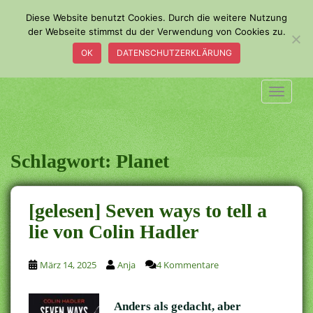
S
Diese Website benutzt Cookies. Durch die weitere Nutzung
k
der Webseite stimmst du der Verwendung von Cookies zu.
i
OK
DATENSCHUTZERKLÄRUNG
p
t
o
TOGGLE
m
a
i
n
Schlagwort:
Planet
c
o
n
[gelesen] Seven ways to tell a
t
lie von Colin Hadler
e
n
t
März 14, 2025
Anja
4 Kommentare
Anders als gedacht, aber