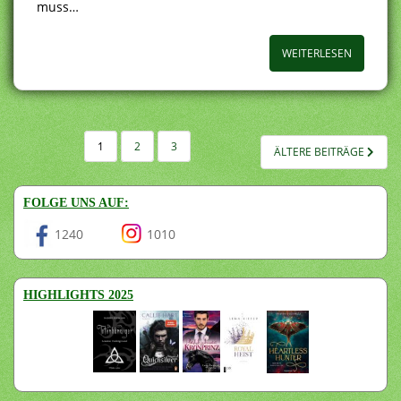
muss…
WEITERLESEN
SEITENNUMMERIERUNG
1
2
3
ÄLTERE BEITRÄGE
DER
BEITRÄGE
FOLGE UNS AUF:
1240
1010
HIGHLIGHTS 2025