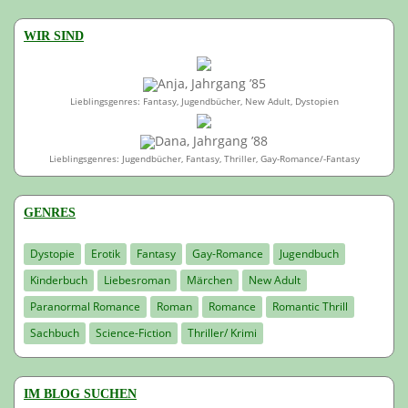
WIR SIND
Anja, Jahrgang ’85
Lieblingsgenres: Fantasy, Jugendbücher, New Adult, Dystopien
Dana, Jahrgang ’88
Lieblingsgenres: Jugendbücher, Fantasy, Thriller, Gay-Romance/-Fantasy
GENRES
Dystopie
Erotik
Fantasy
Gay-Romance
Jugendbuch
Kinderbuch
Liebesroman
Märchen
New Adult
Paranormal Romance
Roman
Romance
Romantic Thrill
Sachbuch
Science-Fiction
Thriller/ Krimi
IM BLOG SUCHEN