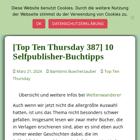
S
Diese Website benutzt Cookies. Durch die weitere Nutzung
k
der Webseite stimmst du der Verwendung von Cookies zu.
TOGGLE
i
OK
DATENSCHUTZERKLÄRUNG
p
t
o
[Top Ten Thursday 387] 10
m
a
Selfpublisher-Buchtipps
i
n
März 21, 2024
Bambinis Buecherzauber
Top Ten
c
Thursday
o
n
Übersicht und weitere Infos bei
Weltenwanderer
t
e
Auch wenn wir jetzt nicht die allergrößte Auswahl
n
hatten, ist uns das Thema nicht besonders schwer
t
gefallen. Insgesamt lesen wir zwar mehr Bücher, die
in Verlagen erschienen sind, aber es sind eben auch
immer wieder Geschichten dabei, die im