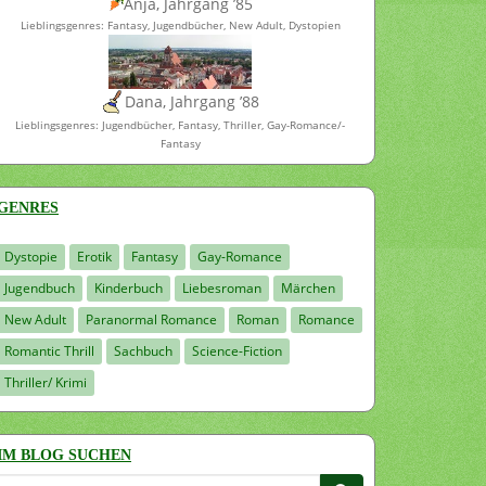
Anja, Jahrgang ’85
Lieblingsgenres: Fantasy, Jugendbücher, New Adult, Dystopien
Dana, Jahrgang ’88
Lieblingsgenres: Jugendbücher, Fantasy, Thriller, Gay-Romance/-
Fantasy
GENRES
Dystopie
Erotik
Fantasy
Gay-Romance
Jugendbuch
Kinderbuch
Liebesroman
Märchen
New Adult
Paranormal Romance
Roman
Romance
Romantic Thrill
Sachbuch
Science-Fiction
Thriller/ Krimi
IM BLOG SUCHEN
Suchen