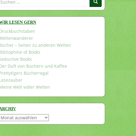
nach:
WIR LESEN GERN
Druckbuchstaben
Weltenwanderer
Bücher – Seiten zu anderen Welten
Bibliophilie of Books
Seductive Books
Der Duft von Büchern und Kaffee
Prettytigers Bücherregal
Lesezauber
Meine Welt voller Welten
ARCHIV
Archiv