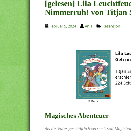
[gelesen] Lila Leuchtfeu
Nimmerruh! von Titjan 
Februar 5, 2024
Anja
Rezension
Lila Le
Geh ni
.
Titjan S
erschie
224 Sei
.
© Beltz
Magisches Abenteuer
Als ihr Vater geschäftlich verreist, soll Magich