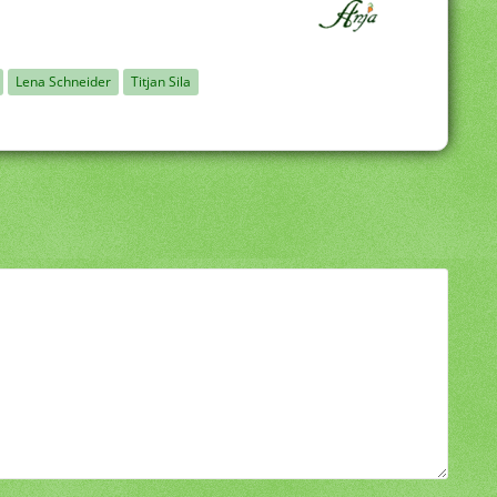
Lena Schneider
Titjan Sila