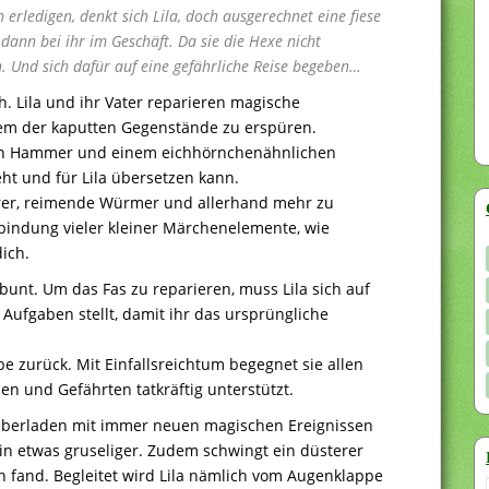
 erledigen, denkt sich Lila, doch ausgerechnet eine fiese
dann bei ihr im Geschäft. Da sie die Hexe nicht
n. Und sich dafür auf eine gefährliche Reise begeben…
ch. Lila und ihr Vater reparieren magische
blem der kaputten Gegenstände zu erspüren.
den Hammer und einem eichhörnchenähnlichen
eht und für Lila übersetzen kann.
erer, reimende Würmer und allerhand mehr zu
bindung vieler kleiner Märchenelemente, wie
dich.
bunt. Um das Fas zu reparieren, muss Lila sich auf
Aufgaben stellt, damit ihr das ursprüngliche
be zurück. Mit Einfallsreichtum begegnet sie allen
en und Gefährten tatkräftig unterstützt.
 überladen mit immer neuen magischen Ereignissen
in etwas gruseliger. Zudem schwingt ein düsterer
n fand. Begleitet wird Lila nämlich vom Augenklappe