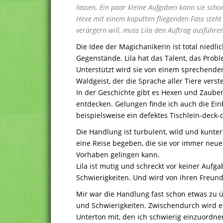
lassen. Ein paar kleine Aufgaben kann sie schon
Hexe mit einem kaputten fliegenden Fass steht 
verärgern will, muss Lila den Auftrag ausführe
Die Idee der Magichanikerin ist total niedli
Gegenstände. Lila hat das Talent, das Pro
Unterstützt wird sie von einem sprechen
Waldgeist, der die Sprache aller Tiere verst
In der Geschichte gibt es Hexen und Zaub
entdecken. Gelungen finde ich auch die Ein
beispielsweise ein defektes Tischlein-deck-
Die Handlung ist turbulent, wild und kunter
eine Reise begeben, die sie vor immer neue 
Vorhaben gelingen kann.
Lila ist mutig und schreckt vor keiner Aufga
Schwierigkeiten. Und wird von ihren Freund
Mir war die Handlung fast schon etwas zu
und Schwierigkeiten. Zwischendurch wird e
Unterton mit, den ich schwierig einzuordne