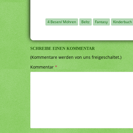
4 Besen/ Möhren
Beltz
Fantasy
Kinderbuch
SCHREIBE EINEN KOMMENTAR
(Kommentare werden von uns freigeschaltet.)
Kommentar
*