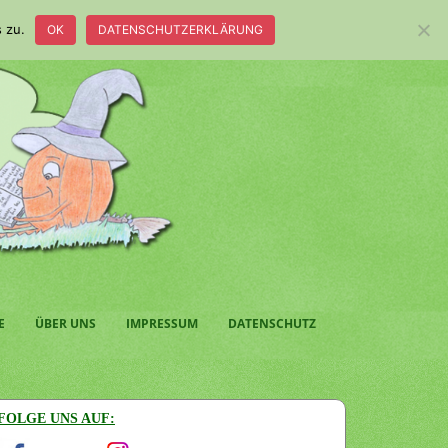
 zu.
OK
DATENSCHUTZERKLÄRUNG
E
ÜBER UNS
IMPRESSUM
DATENSCHUTZ
FOLGE UNS AUF: