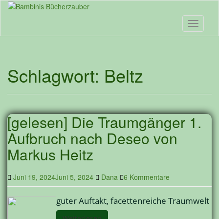
Skip
to
main
Toggle n
content
Schlagwort:
Beltz
[gelesen] Die Traumgänger 1.
Aufbruch nach Deseo von
Markus Heitz
Juni 19, 2024
Juni 5, 2024
Dana
6 Kommentare
guter Auftakt, facettenreiche Traumwelt
Weiterlesen