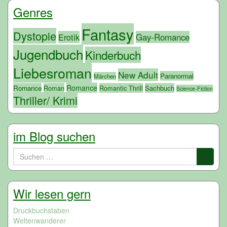
Genres
Fantasy
Dystopie
Erotik
Gay-Romance
Jugendbuch
Kinderbuch
Liebesroman
New Adult
Paranormal
Märchen
Romance
Romance
Roman
Romantic Thrill
Sachbuch
Science-Fiction
Thriller/ Krimi
im Blog suchen
Suchen
nach:
Wir lesen gern
Druckbuchstaben
Weltenwanderer