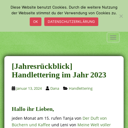
S
Diese Website benutzt Cookies. Durch die weitere Nutzung
k
der Webseite stimmst du der Verwendung von Cookies zu.
i
OK
DATENSCHUTZERKLÄRUNG
p
t
o
TOGGLE
m
a
i
n
[Jahresrückblick]
c
Handlettering im Jahr 2023
o
n
Januar 13, 2024
Dana
Handlettering
t
e
n
t
Hallo ihr Lieben,
jeden Monat am 15. rufen Tanja von
Der Duft von
Büchern und Kaffee
und Leni von
Meine Welt voller