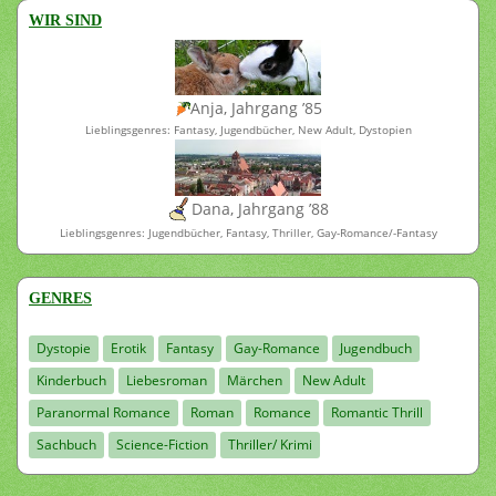
WIR SIND
Anja, Jahrgang ’85
Lieblingsgenres: Fantasy, Jugendbücher, New Adult, Dystopien
Dana, Jahrgang ’88
Lieblingsgenres: Jugendbücher, Fantasy, Thriller, Gay-Romance/-Fantasy
GENRES
Dystopie
Erotik
Fantasy
Gay-Romance
Jugendbuch
Kinderbuch
Liebesroman
Märchen
New Adult
Paranormal Romance
Roman
Romance
Romantic Thrill
Sachbuch
Science-Fiction
Thriller/ Krimi