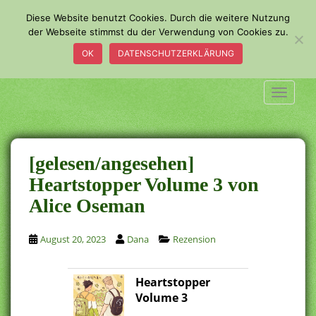
S
Diese Website benutzt Cookies. Durch die weitere Nutzung
k
der Webseite stimmst du der Verwendung von Cookies zu.
i
OK
DATENSCHUTZERKLÄRUNG
p
t
o
TOGGLE
m
a
i
n
[gelesen/angesehen]
c
Heartstopper Volume 3 von
o
Alice Oseman
n
t
e
August 20, 2023
Dana
Rezension
n
t
Heartstopper
Volume 3