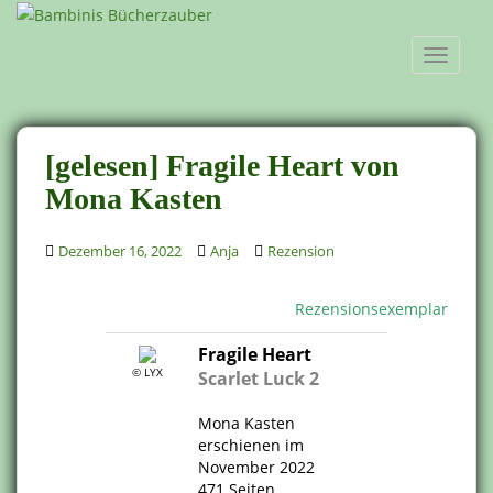
S
k
TOGGLE
i
p
t
o
[gelesen] Fragile Heart von
m
a
Mona Kasten
i
n
Dezember 16, 2022
Anja
Rezension
c
o
Rezensionsexemplar
n
t
Fragile Heart
e
© LYX
Scarlet Luck 2
n
.
t
Mona Kasten
erschienen im
November 2022
471 Seiten