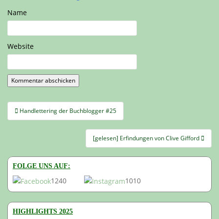
Name
Website
Beitragsnavigation
Handlettering der Buchblogger #25
[gelesen] Erfindungen von Clive Gifford
FOLGE UNS AUF:
1240
1010
HIGHLIGHTS 2025