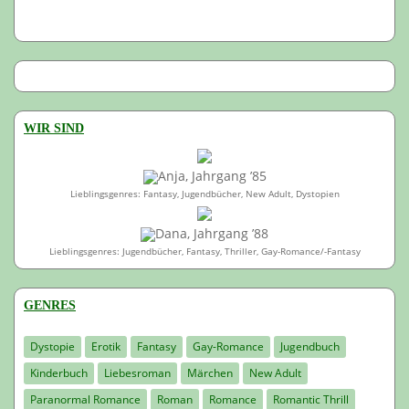
WIR SIND
Anja, Jahrgang ’85
Lieblingsgenres: Fantasy, Jugendbücher, New Adult, Dystopien
Dana, Jahrgang ’88
Lieblingsgenres: Jugendbücher, Fantasy, Thriller, Gay-Romance/-Fantasy
GENRES
Dystopie
Erotik
Fantasy
Gay-Romance
Jugendbuch
Kinderbuch
Liebesroman
Märchen
New Adult
Paranormal Romance
Roman
Romance
Romantic Thrill