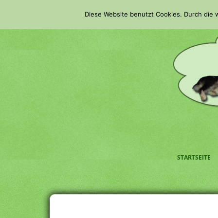
S
Diese Website benutzt Cookies. Durch die
k
i
p
t
o
m
a
i
n
c
o
n
t
STARTSEITE
e
n
t