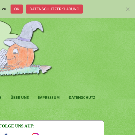
 zu.
OK
DATENSCHUTZERKLÄRUNG
E
ÜBER UNS
IMPRESSUM
DATENSCHUTZ
FOLGE UNS AUF: