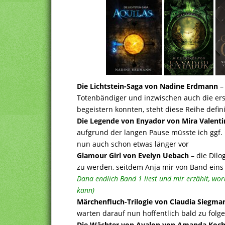
Die Lichtstein-Saga von Nadine Erdmann
–
Totenbändiger und inzwischen auch die ers
begeistern konnten, steht diese Reihe defini
Die Legende von Enyador von Mira Valenti
aufgrund der langen Pause müsste ich ggf.
nun auch schon etwas länger vor
Glamour Girl von Evelyn Uebach
– die Dilo
zu werden, seitdem Anja mir von Band ein
Dana endlich Band 1 liest und mir erzählt, wor
kann)
Märchenfluch-Trilogie von Claudia Siegma
warten darauf nun hoffentlich bald zu folg
Die Wächter von Avalon von Amanda Koc