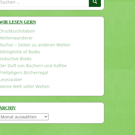
nach:
WIR LESEN GERN
Druckbuchstaben
Weltenwanderer
Bücher – Seiten zu anderen Welten
Bibliophilie of Books
Seductive Books
Der Duft von Büchern und Kaffee
Prettytigers Bücherregal
Lesezauber
Meine Welt voller Welten
ARCHIV
Archiv