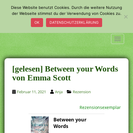
S
Diese Website benutzt Cookies. Durch die weitere Nutzung
k
der Webseite stimmst du der Verwendung von Cookies zu.
i
OK
DATENSCHUTZERKLÄRUNG
p
t
o
TOGGLE
m
a
i
n
[gelesen] Between your Words
c
von Emma Scott
o
n
Februar 11, 2021
Anja
Rezension
t
e
n
Rezensionsexemplar
t
Between your
Words