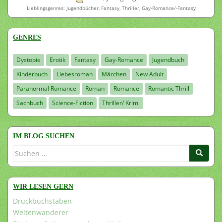
Lieblingsgenres: Jugendbücher, Fantasy, Thriller, Gay-Romance/-Fantasy
GENRES
Dystopie
Erotik
Fantasy
Gay-Romance
Jugendbuch
Kinderbuch
Liebesroman
Märchen
New Adult
Paranormal Romance
Roman
Romance
Romantic Thrill
Sachbuch
Science-Fiction
Thriller/ Krimi
IM BLOG SUCHEN
Suchen
nach:
WIR LESEN GERN
Druckbuchstaben
Weltenwanderer