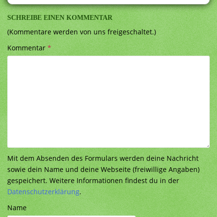
SCHREIBE EINEN KOMMENTAR
(Kommentare werden von uns freigeschaltet.)
Kommentar
*
Mit dem Absenden des Formulars werden deine Nachricht
sowie dein Name und deine Webseite (freiwillige Angaben)
gespeichert. Weitere Informationen findest du in der
Datenschutzerklärung
.
Name