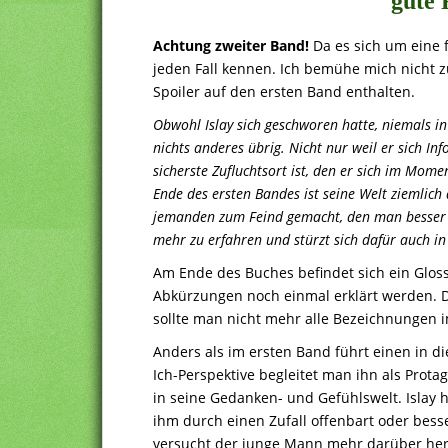
gute 
Achtung zweiter Band!
Da es sich um eine f
jeden Fall kennen. Ich bemühe mich nicht z
Spoiler auf den ersten Band enthalten.
Obwohl Islay sich geschworen hatte, niemals in
nichts anderes übrig. Nicht nur weil er sich In
sicherste Zufluchtsort ist, den er sich im Mom
Ende des ersten Bandes ist seine Welt ziemlich 
jemanden zum Feind gemacht, den man besser ni
mehr zu erfahren und stürzt sich dafür auch 
Am Ende des Buches befindet sich ein Gloss
Abkürzungen noch einmal erklärt werden. D
sollte man nicht mehr alle Bezeichnungen 
Anders als im ersten Band führt einen in d
Ich-Perspektive begleitet man ihn als Prota
in seine Gedanken- und Gefühlswelt. Islay ha
ihm durch einen Zufall offenbart oder bes
versucht der junge Mann mehr darüber hera