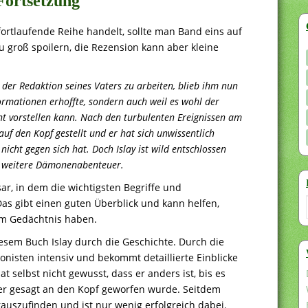
Fortsetzung
ortlaufende Reihe handelt, sollte man Band eins auf
u groß spoilern, die Rezension kann aber kleine
 der Redaktion seines Vaters zu arbeiten, blieb ihm nun
formationen erhoffte, sondern auch weil es wohl der
ent vorstellen kann. Nach den turbulenten Ereignissen am
auf den Kopf gestellt und er hat sich unwissentlich
cht gegen sich hat. Doch Islay ist wild entschlossen
in weitere Dämonenabenteuer.
ar, in dem die wichtigsten Begriffe und
as gibt einen guten Überblick und kann helfen,
im Gedächtnis haben.
iesem Buch Islay durch die Geschichte. Durch die
gonisten intensiv und bekommt detaillierte Einblicke
t selbst nicht gewusst, dass er anders ist, bis es
ser gesagt an den Kopf geworfen wurde. Seitdem
uszufinden und ist nur wenig erfolgreich dabei.