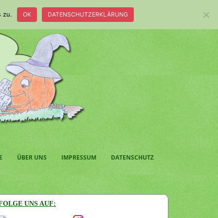
 zu.
OK
DATENSCHUTZERKLÄRUNG
E
ÜBER UNS
IMPRESSUM
DATENSCHUTZ
FOLGE UNS AUF: