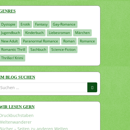
GENRES
Dystopie
Erotik
Fantasy
Gay-Romance
Jugendbuch
Kinderbuch
Liebesroman
Märchen
New Adult
Paranormal Romance
Roman
Romance
Romantic Thrill
Sachbuch
Science-Fiction
Thriller/ Krimi
IM BLOG SUCHEN
Suchen
nach:
WIR LESEN GERN
Druckbuchstaben
Weltenwanderer
Bücher – Seiten zu anderen Welten