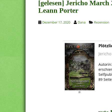
[gelesen] Jericho March 
Leann Porter
Dezember 17, 2020
Dana
Rezension
Plötzl
Jerich
.
Autorin
erschie
Selfpub
89 Seit
.
©
.