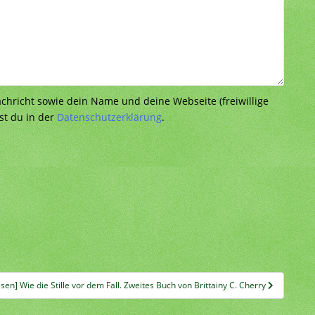
richt sowie dein Name und deine Webseite (freiwillige
st du in der
Datenschutzerklärung
.
esen] Wie die Stille vor dem Fall. Zweites Buch von Brittainy C. Cherry