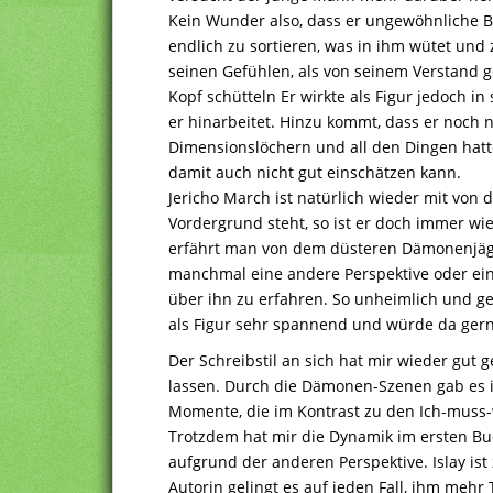
Kein Wunder also, dass er ungewöhnliche 
endlich zu sortieren, was in ihm wütet und 
seinen Gefühlen, als von seinem Verstand 
Kopf schütteln Er wirkte als Figur jedoch in
er hinarbeitet. Hinzu kommt, dass er noch 
Dimensionslöchern und all den Dingen hatt
damit auch nicht gut einschätzen kann.
Jericho March ist natürlich wieder mit von 
Vordergrund steht, so ist er doch immer w
erfährt man von dem düsteren Dämonenjäger 
manchmal eine andere Perspektive oder ei
über ihn zu erfahren. So unheimlich und gefä
als Figur sehr spannend und würde da gern
Der Schreibstil an sich hat mir wieder gut g
lassen. Durch die Dämonen-Szenen gab es 
Momente, die im Kontrast zu den Ich-muss-
Trotzdem hat mir die Dynamik im ersten Buc
aufgrund der anderen Perspektive. Islay is
Autorin gelingt es auf jeden Fall, ihm mehr 