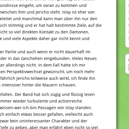
Bündnisse eingeht, um voran zu kommen und
zwischen ihm und Jericho steht. Islay ist eher von
geleitet und manchmal kann man über ihn nur den
 sich stimmig und er hat halt bestimmte Ziele, auf die
nicht so viel direkten Kontakt zu den Dämonen,
e und viele Aspekte daher gar nicht kennt und
der Partie und auch wenn er nicht dauerhaft im
ieder in das Geschehen eingebunden. Vieles Neues
allerdings nicht. In dem Fall hätte ich mir
nen Perspektivwechsel gewünscht, um noch mehr
hrlich Jericho teilweise auch wirkt, ich finde ihn
 intensiver hinter die Mauern schauen.
efallen. Der Band hat sich zügig und flüssig lesen
immer wieder turbulente und actionreiche
wissen-wer-ich-bin-Passagen von Islay standen.
h einfach etwas besser gefallen, vielleicht auch
t zwar kein uninteressanter Charakter und der
Tiefe zu geben, aber man erfährt eben nicht so viel