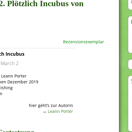
2. Plötzlich Incubus von
Rezensionsexemplar
ich Incubus
o March 2
: Leann Porter
nen Dezember 2019
lishing
en
hier geht’s zur Autorin
→
Leann Porter