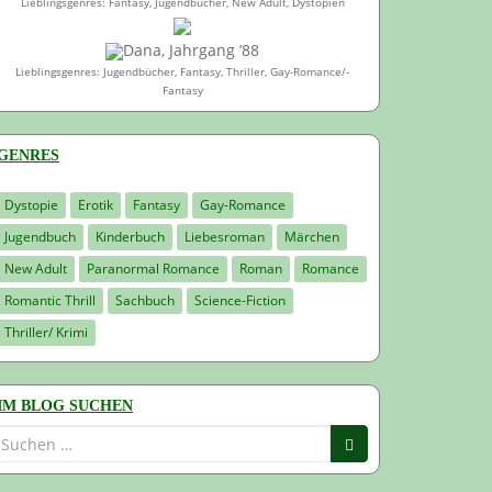
Lieblingsgenres: Fantasy, Jugendbücher, New Adult, Dystopien
Dana, Jahrgang ’88
Lieblingsgenres: Jugendbücher, Fantasy, Thriller, Gay-Romance/-
Fantasy
GENRES
Dystopie
Erotik
Fantasy
Gay-Romance
Jugendbuch
Kinderbuch
Liebesroman
Märchen
New Adult
Paranormal Romance
Roman
Romance
Romantic Thrill
Sachbuch
Science-Fiction
Thriller/ Krimi
IM BLOG SUCHEN
Suchen
nach: