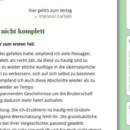
hier geht’s zum Verlag
→
Impress/ Carlsen
 nicht komplett
r zum ersten Teil.
s gefallen hatte, empfand ich viele Passagen,
Welt, als recht zäh, da diese zu häufig und zu
es wieder etliche Ausflüge in die übernatürliche
en zu verbessern, sich auf sich selbst zu besinnen
 empfand ich auch diese Abschnitte wieder als zu
 wieder an Tempo.
e spannenden Geschehnisse um die Bruderschaft
ng dadurch mehr Fahrt aufnahm.
lung. Die Ich-Erzählerin ist häufig mit Grübeln
 eigene Wertschätzung fehlt ihr. Die grundsätzliche
 bei ihrer Vorgeschichte, passend gewählt.
dabei als sehr sprunghaft und für mich nicht immer