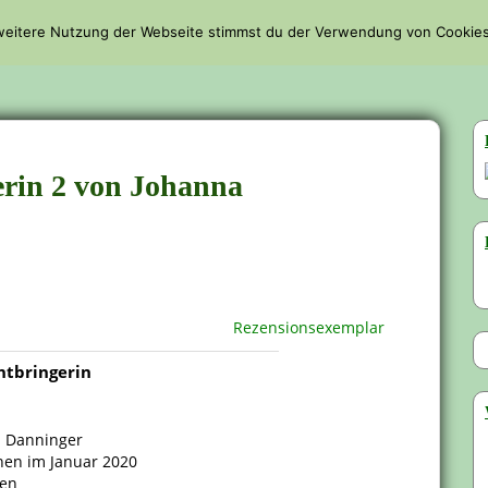
 weitere Nutzung der Webseite stimmst du der Verwendung von Cookies
REZENSIONEN
LESEHIGHLIGHTS
INTERVIEWS
LESEPAUS
gerin 2 von Johanna
Rezensionsexemplar
htbringerin
 Danninger
nen im Januar 2020
ten