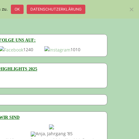
 zu.
OK
DATENSCHUTZERKLÄRUNG
E
ÜBER UNS
IMPRESSUM
DATENSCHUTZ
FOLGE UNS AUF:
1240
1010
HIGHLIGHTS 2025
WIR SIND
Anja, Jahrgang ’85