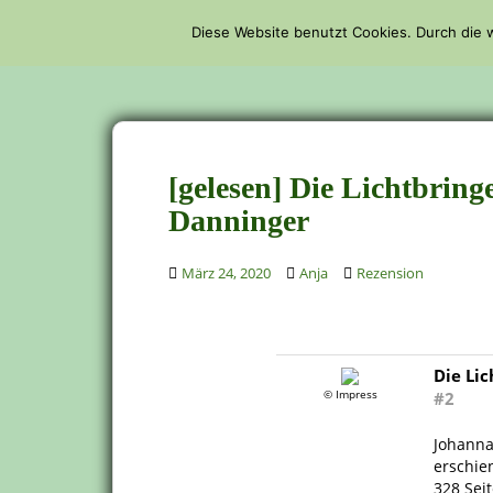
S
Diese Website benutzt Cookies. Durch die
k
STARTSEITE
i
p
t
o
m
[gelesen] Die Lichtbrin
a
i
Danninger
n
c
März 24, 2020
Anja
Rezension
o
n
t
e
Die Lic
n
© Impress
#2
t
Johanna
erschie
328 Sei