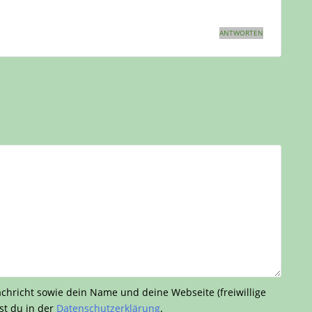
ANTWORTEN
richt sowie dein Name und deine Webseite (freiwillige
st du in der
Datenschutzerklärung
.