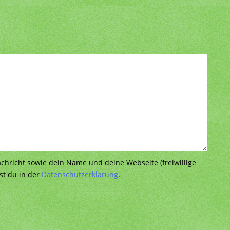
richt sowie dein Name und deine Webseite (freiwillige
st du in der
Datenschutzerklärung
.