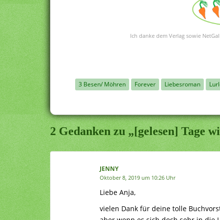
Ich danke dem Verlag sowie NetGall
3 Besen/ Möhren
Forever
Liebesroman
Lur
2 Gedanken zu „[gelesen] Tage wi
JENNY
Oktober 8, 2019 um 10:26 Uhr
Liebe Anja,
vielen Dank für deine tolle Buchvors
aber wenn es sich doch sehr in die L