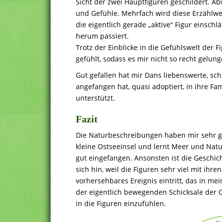
Sicht der zwei Hauptfiguren geschildert. A
und Gefühle. Mehrfach wird diese Erzählwe
die eigentlich gerade „aktive“ Figur einschl
herum passiert.
Trotz der Einblicke in die Gefühlswelt der 
gefühlt, sodass es mir nicht so recht gelung
Gut gefallen hat mir Dans liebenswerte, sch
angefangen hat, quasi adoptiert, in ihre Fa
unterstützt.
Fazit
Die Naturbeschreibungen haben mir sehr gut
kleine Ostseeinsel und lernt Meer und Nat
gut eingefangen. Ansonsten ist die Geschich
sich hin, weil die Figuren sehr viel mit ihr
vorhersehbares Ereignis eintritt, das in mei
der eigentlich bewegenden Schicksale der Ch
in die Figuren einzufühlen.