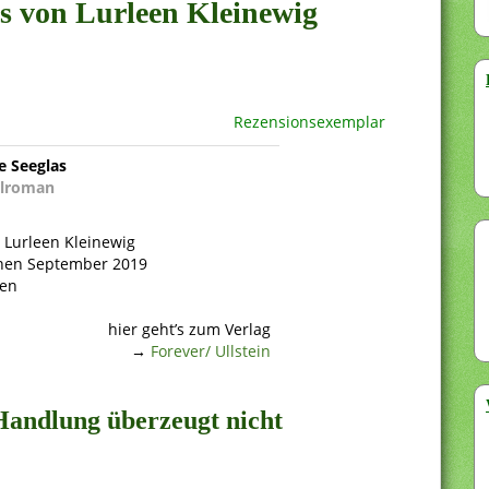
as von Lurleen Kleinewig
Rezensionsexemplar
e Seeglas
elroman
: Lurleen Kleinewig
nen September 2019
ten
hier geht’s zum Verlag
→
Forever/ Ullstein
Handlung überzeugt nicht