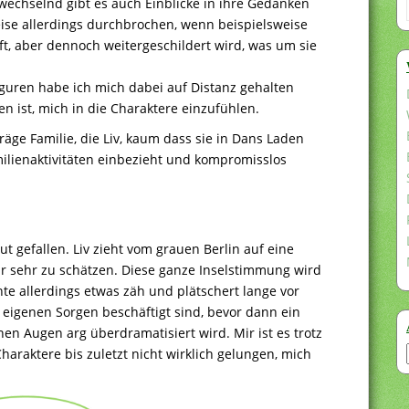
bwechselnd gibt es auch Einblicke in ihre Gedanken
ise allerdings durchbrochen, wenn beispielsweise
äft, aber dennoch weitergeschildert wird, was um sie
Figuren habe ich mich dabei auf Distanz gehalten
en ist, mich in die Charaktere einzufühlen.
räge Familie, die Liv, kaum dass sie in Dans Laden
milienaktivitäten einbezieht und kompromisslos
 gefallen. Liv zieht vom grauen Berlin auf eine
ur sehr zu schätzen. Diese ganze Inselstimmung wird
te allerdings etwas zäh und plätschert lange vor
en eigenen Sorgen beschäftigt sind, bevor dann ein
nen Augen arg überdramatisiert wird. Mir ist es trotz
araktere bis zuletzt nicht wirklich gelungen, mich