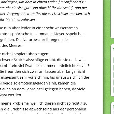
el Fährlangen, um dort in einem Laden für Surfbedarf zu
ersteht sie sich gut. Und obwohl ihr die Seeluft und der
 der Vergangenheit an ihr, die es Liz schwer machen, sich
hr bietet, einzulassen.
e nun aber leider in einer sehr wasserarmen
h atmosphärische Inselromane. Dieser Aspekt hat
 gefallen. Die Naturbeschreibungen, die
ft des Meeres…
r nicht komplett überzeugen.
chwere Schicksalsschläge erlebt, die sie nach wie
vornherein viel Drama zusammen – vielleicht zu viel?
 Sie freunden sich zwar an, lassen aber lange nicht
 insgesamt sehr vor sich hin, bis unausweichlich die
l beide so emotionsgeladen sind, kamen die
ag auch an dem Schreibstil gelegen haben, da viele
asst werden.
 meine Probleme, weil ich diesen nicht so richtig zu
en die Erlebnisse abwechselnd aus der personalen