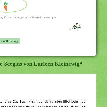
ey für das bereitgestellte Rezensionsexemplar.
leen Kleinewig
e Seeglas von Lurleen Kleinewig“
tellung. Das Buch klingt auf den ersten Blick sehr gut,
änge zieht und etwas überdramatisiert ist, ist es wohl