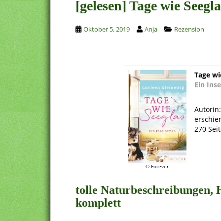
[gelesen] Tage wie Seegl
Oktober 5, 2019
Anja
Rezension
Tage wi
Ein Ins
.
Autorin
erschie
270 Sei
.
© Forever
tolle Naturbeschreibungen, 
komplett