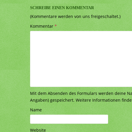
SCHREIBE EINEN KOMMENTAR
(Kommentare werden von uns freigeschaltet.)
Kommentar
*
Mit dem Absenden des Formulars werden deine Nach
Angaben) gespeichert. Weitere Informationen finde
Name
Website