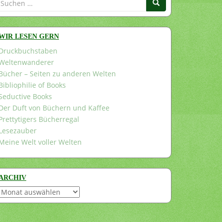
nach:
WIR LESEN GERN
Druckbuchstaben
Weltenwanderer
Bücher – Seiten zu anderen Welten
Bibliophilie of Books
Seductive Books
Der Duft von Büchern und Kaffee
Prettytigers Bücherregal
Lesezauber
Meine Welt voller Welten
ARCHIV
Archiv