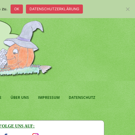
 zu.
OK
DATENSCHUTZERKLÄRUNG
E
ÜBER UNS
IMPRESSUM
DATENSCHUTZ
FOLGE UNS AUF: