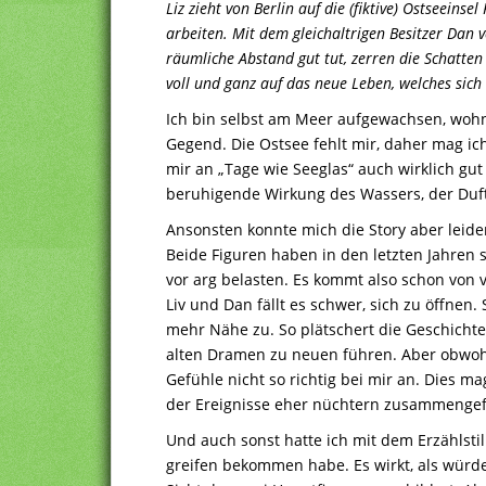
Liz zieht von Berlin auf die (fiktive) Ostseeins
arbeiten. Mit dem gleichaltrigen Besitzer Dan v
räumliche Abstand gut tut, zerren die Schatten
voll und ganz auf das neue Leben, welches sich i
Ich bin selbst am Meer aufgewachsen, wohn
Gegend. Die Ostsee fehlt mir, daher mag ic
mir an „Tage wie Seeglas“ auch wirklich gut
beruhigende Wirkung des Wassers, der Du
Ansonsten konnte mich die Story aber leide
Beide Figuren haben in den letzten Jahren s
vor arg belasten. Es kommt also schon von 
Liv und Dan fällt es schwer, sich zu öffnen.
mehr Nähe zu. So plätschert die Geschichte
alten Dramen zu neuen führen. Aber obwoh
Gefühle nicht so richtig bei mir an. Dies m
der Ereignisse eher nüchtern zusammengef
Und auch sonst hatte ich mit dem Erzählstil
greifen bekommen habe. Es wirkt, als würd