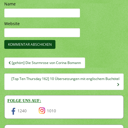
Name
Website
Beitragsnavigation
[gehört] Die Sturmrose von Corina Bomann
[Top Ten Thursday 162] 10 Übersetzungen mit englischem Buchtitel
FOLGE UNS AUF:
1240
1010