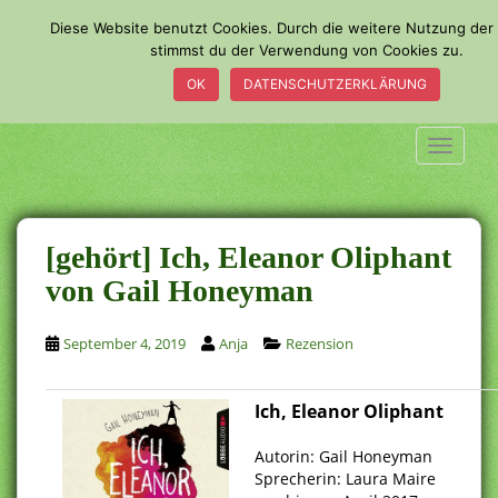
S
Diese Website benutzt Cookies. Durch die weitere Nutzung der
k
stimmst du der Verwendung von Cookies zu.
i
OK
DATENSCHUTZERKLÄRUNG
p
t
o
TOGGLE
m
a
i
n
[gehört] Ich, Eleanor Oliphant
c
von Gail Honeyman
o
n
September 4, 2019
Anja
Rezension
t
e
n
Ich, Eleanor Oliphant
t
.
Autorin: Gail Honeyman
Sprecherin: Laura Maire