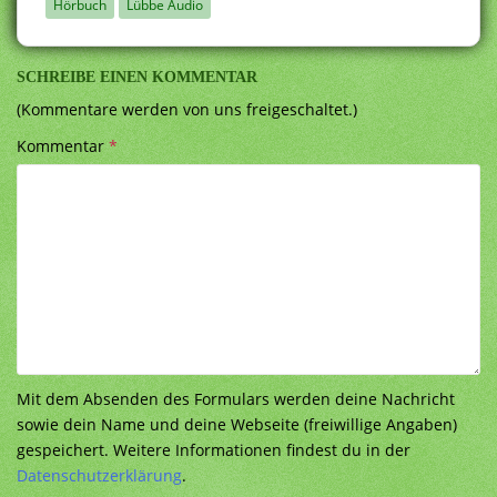
Hörbuch
Lübbe Audio
SCHREIBE EINEN KOMMENTAR
(Kommentare werden von uns freigeschaltet.)
Kommentar
*
Mit dem Absenden des Formulars werden deine Nachricht
sowie dein Name und deine Webseite (freiwillige Angaben)
gespeichert. Weitere Informationen findest du in der
Datenschutzerklärung
.