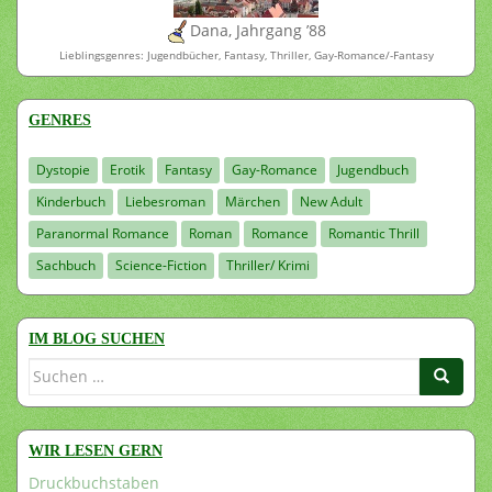
Dana, Jahrgang ’88
Lieblingsgenres: Jugendbücher, Fantasy, Thriller, Gay-Romance/-Fantasy
GENRES
Dystopie
Erotik
Fantasy
Gay-Romance
Jugendbuch
Kinderbuch
Liebesroman
Märchen
New Adult
Paranormal Romance
Roman
Romance
Romantic Thrill
Sachbuch
Science-Fiction
Thriller/ Krimi
IM BLOG SUCHEN
Suchen
nach:
WIR LESEN GERN
Druckbuchstaben