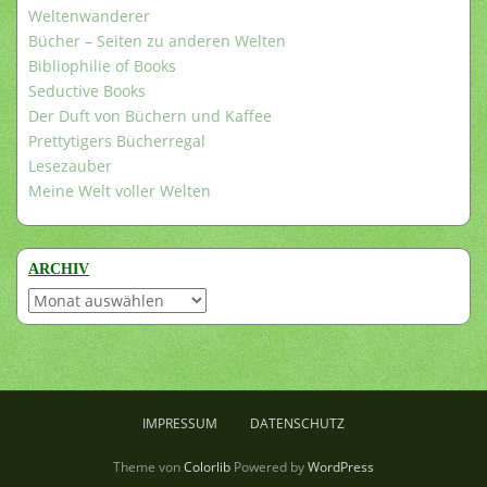
Weltenwanderer
Bücher – Seiten zu anderen Welten
Bibliophilie of Books
Seductive Books
Der Duft von Büchern und Kaffee
Prettytigers Bücherregal
Lesezauber
Meine Welt voller Welten
ARCHIV
Archiv
IMPRESSUM
DATENSCHUTZ
Theme von
Colorlib
Powered by
WordPress