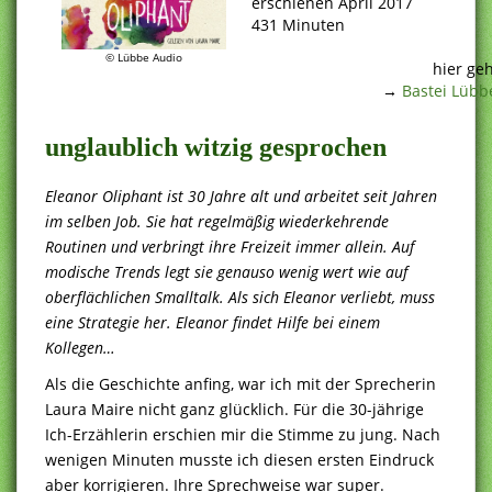
erschienen April 2017
431 Minuten
.
© Lübbe Audio
hier ge
→
Bastei Lübb
unglaublich witzig gesprochen
Eleanor Oliphant ist 30 Jahre alt und arbeitet seit Jahren
im selben Job. Sie hat regelmäßig wiederkehrende
Routinen und verbringt ihre Freizeit immer allein. Auf
modische Trends legt sie genauso wenig wert wie auf
oberflächlichen Smalltalk. Als sich Eleanor verliebt, muss
eine Strategie her. Eleanor findet Hilfe bei einem
Kollegen…
Als die Geschichte anfing, war ich mit der Sprecherin
Laura Maire nicht ganz glücklich. Für die 30-jährige
Ich-Erzählerin erschien mir die Stimme zu jung. Nach
wenigen Minuten musste ich diesen ersten Eindruck
aber korrigieren. Ihre Sprechweise war super.