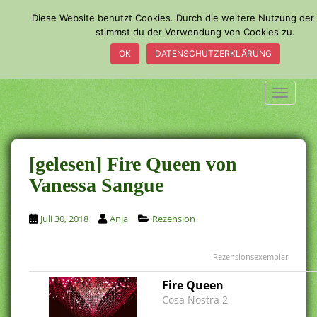
S
Diese Website benutzt Cookies. Durch die weitere Nutzung der
k
stimmst du der Verwendung von Cookies zu.
i
OK
DATENSCHUTZERKLÄRUNG
p
t
o
TOGGLE
m
a
i
n
[gelesen] Fire Queen von
c
Vanessa Sangue
o
n
Juli 30, 2018
Anja
Rezension
t
e
n
Rezensionsexemplar
t
Fire Queen
Cosa Nostra 2
.