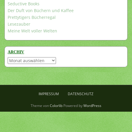
Seductive Books
Der Duft von Büchern und Kaffee
Prettytigers Bücherregal
Lesezauber
Meine Welt voller Welten
ARCHIV
Archiv
IMPRESSUM
DATENSCHUTZ
Theme von
Colorlib
Powered by
WordPress