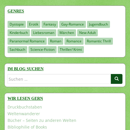
GENRES
Dystopie
Erotik
Fantasy
Gay-Romance
Jugendbuch
Kinderbuch
Liebesroman
Märchen
New Adult
Paranormal Romance
Roman
Romance
Romantic Thrill
Sachbuch
Science-Fiction
Thriller/ Krimi
IM BLOG SUCHEN
Suchen
nach:
WIR LESEN GERN
Druckbuchstaben
Weltenwanderer
Bücher – Seiten zu anderen Welten
Bibliophilie of Books