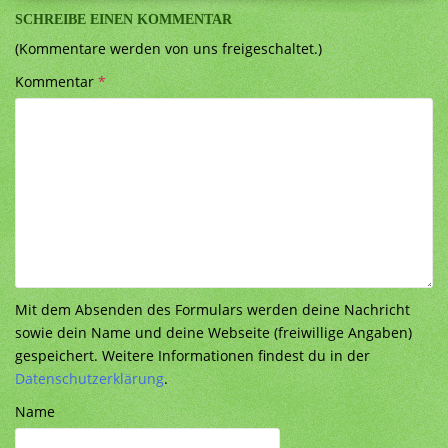
SCHREIBE EINEN KOMMENTAR
(Kommentare werden von uns freigeschaltet.)
Kommentar
*
Mit dem Absenden des Formulars werden deine Nachricht
sowie dein Name und deine Webseite (freiwillige Angaben)
gespeichert. Weitere Informationen findest du in der
Datenschutzerklärung
.
Name