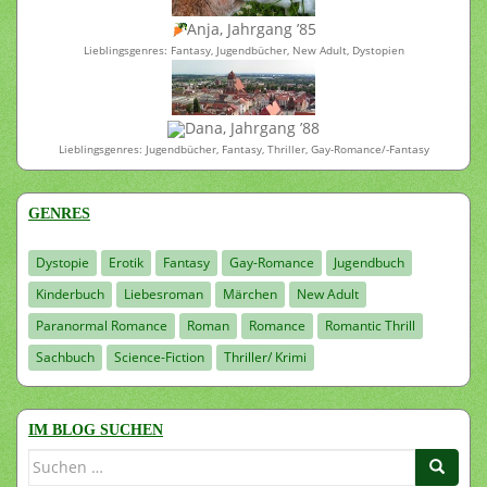
Anja, Jahrgang ’85
Lieblingsgenres: Fantasy, Jugendbücher, New Adult, Dystopien
Dana, Jahrgang ’88
Lieblingsgenres: Jugendbücher, Fantasy, Thriller, Gay-Romance/-Fantasy
GENRES
Dystopie
Erotik
Fantasy
Gay-Romance
Jugendbuch
Kinderbuch
Liebesroman
Märchen
New Adult
Paranormal Romance
Roman
Romance
Romantic Thrill
Sachbuch
Science-Fiction
Thriller/ Krimi
IM BLOG SUCHEN
Suchen
nach: