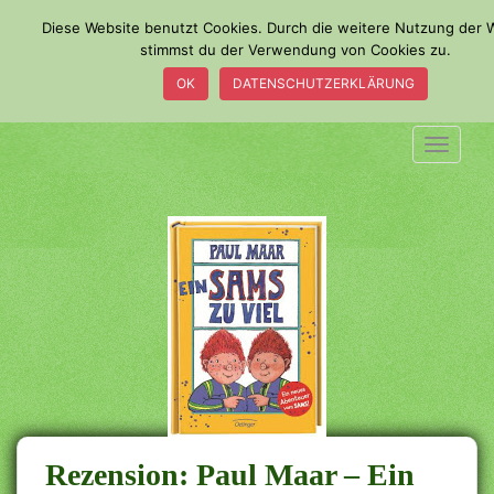
S
Diese Website benutzt Cookies. Durch die weitere Nutzung der 
k
stimmst du der Verwendung von Cookies zu.
i
OK
DATENSCHUTZERKLÄRUNG
p
t
o
TOGGLE
m
a
i
n
c
o
n
t
e
n
t
Rezension: Paul Maar – Ein