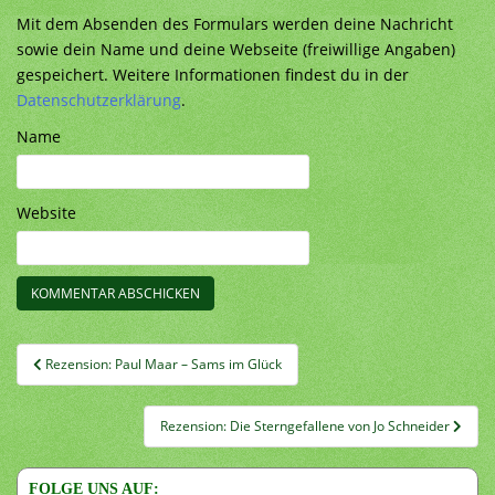
Mit dem Absenden des Formulars werden deine Nachricht
sowie dein Name und deine Webseite (freiwillige Angaben)
gespeichert. Weitere Informationen findest du in der
Datenschutzerklärung
.
Name
Website
Beitragsnavigation
Rezension: Paul Maar – Sams im Glück
Rezension: Die Sterngefallene von Jo Schneider
FOLGE UNS AUF: