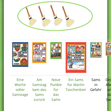
Eine
Am
Neue
Ein Sams
Sams
On
Woche
Samstag
Punkte
für Martin
in
Al
voller
kam das
für
Taschenbier
Gefahr
u
Samstage
Sams
das
d
zurück
Sams
Sa