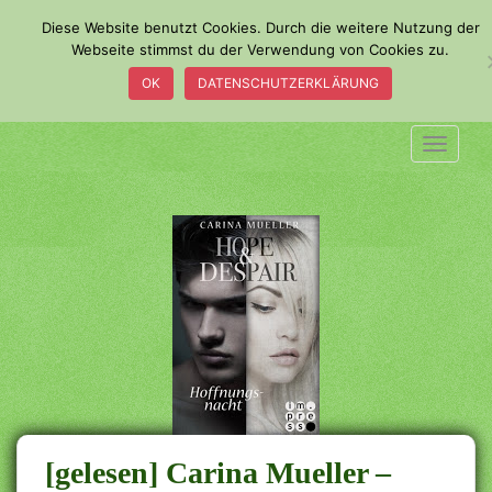
S
Diese Website benutzt Cookies. Durch die weitere Nutzung der
k
Webseite stimmst du der Verwendung von Cookies zu.
i
OK
DATENSCHUTZERKLÄRUNG
p
t
o
TOGGLE
m
a
i
n
c
o
n
t
e
n
t
[gelesen] Carina Mueller –