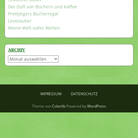
Der Duft von Büchern und Kaffee
Prettytigers Bücherregal
Lesezauber
Meine Welt voller Welten
ARCHIV
Archiv
IMPRESSUM
DATENSCHUTZ
Theme von
Colorlib
Powered by
WordPress