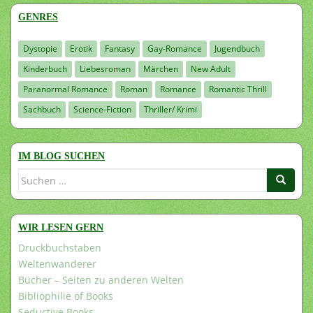
GENRES
Dystopie
Erotik
Fantasy
Gay-Romance
Jugendbuch
Kinderbuch
Liebesroman
Märchen
New Adult
Paranormal Romance
Roman
Romance
Romantic Thrill
Sachbuch
Science-Fiction
Thriller/ Krimi
IM BLOG SUCHEN
Suchen
nach:
WIR LESEN GERN
Druckbuchstaben
Weltenwanderer
Bücher – Seiten zu anderen Welten
Bibliophilie of Books
Seductive Books