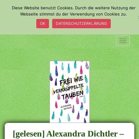
S
Diese Website benutzt Cookies. Durch die weitere Nutzung der
k
Webseite stimmst du der Verwendung von Cookies zu.
i
OK
DATENSCHUTZERKLÄRUNG
p
t
o
TOGGLE
m
a
i
n
c
o
n
t
e
n
t
[gelesen] Alexandra Dichtler –