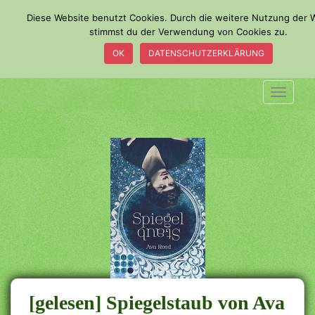
S
Diese Website benutzt Cookies. Durch die weitere Nutzung der 
k
stimmst du der Verwendung von Cookies zu.
i
OK
DATENSCHUTZERKLÄRUNG
p
t
o
TOGGLE
m
a
i
n
c
o
n
t
e
n
t
[gelesen] Spiegelstaub von Ava