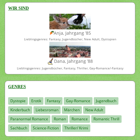
WIR SIND
Anja, Jahrgang ’85
Lieblingsgenres: Fantasy, Jugendbücher, New Adult, Dystopien
Dana, Jahrgang ’88
Lieblingsgenres: Jugendbücher, Fantasy, Thriller, Gay-Romance/-Fantasy
GENRES
Dystopie
Erotik
Fantasy
Gay-Romance
Jugendbuch
Kinderbuch
Liebesroman
Märchen
New Adult
Paranormal Romance
Roman
Romance
Romantic Thrill
Sachbuch
Science-Fiction
Thriller/ Krimi