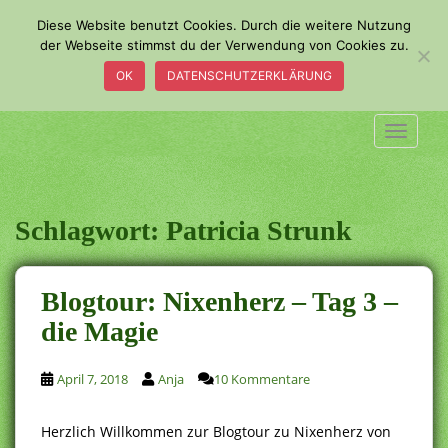
S
Diese Website benutzt Cookies. Durch die weitere Nutzung
k
der Webseite stimmst du der Verwendung von Cookies zu.
i
OK
DATENSCHUTZERKLÄRUNG
p
t
o
TOGGLE
m
a
i
n
Schlagwort:
Patricia Strunk
c
o
n
Blogtour: Nixenherz – Tag 3 –
t
die Magie
e
n
t
April 7, 2018
Anja
10 Kommentare
Herzlich Willkommen zur Blogtour zu Nixenherz von