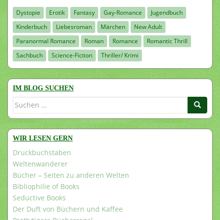
Dystopie
Erotik
Fantasy
Gay-Romance
Jugendbuch
Kinderbuch
Liebesroman
Märchen
New Adult
Paranormal Romance
Roman
Romance
Romantic Thrill
Sachbuch
Science-Fiction
Thriller/ Krimi
IM BLOG SUCHEN
Suchen
nach:
WIR LESEN GERN
Druckbuchstaben
Weltenwanderer
Bücher – Seiten zu anderen Welten
Bibliophilie of Books
Seductive Books
Der Duft von Büchern und Kaffee