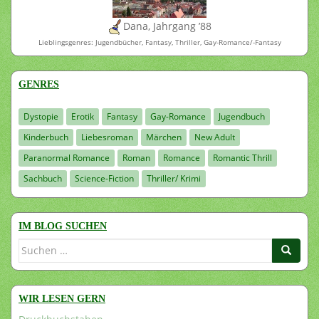
Dana, Jahrgang ’88
Lieblingsgenres: Jugendbücher, Fantasy, Thriller, Gay-Romance/-Fantasy
GENRES
Dystopie
Erotik
Fantasy
Gay-Romance
Jugendbuch
Kinderbuch
Liebesroman
Märchen
New Adult
Paranormal Romance
Roman
Romance
Romantic Thrill
Sachbuch
Science-Fiction
Thriller/ Krimi
IM BLOG SUCHEN
Suchen
nach:
WIR LESEN GERN