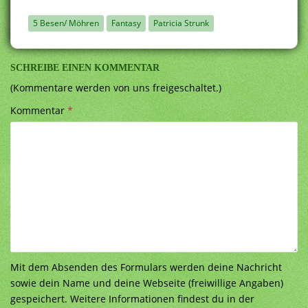
5 Besen/ Möhren
Fantasy
Patricia Strunk
SCHREIBE EINEN KOMMENTAR
(Kommentare werden von uns freigeschaltet.)
Kommentar
*
Mit dem Absenden des Formulars werden deine Nachricht
sowie dein Name und deine Webseite (freiwillige Angaben)
gespeichert. Weitere Informationen findest du in der