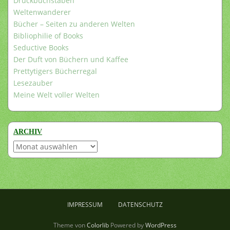
Druckbuchstaben
Weltenwanderer
Bücher – Seiten zu anderen Welten
Bibliophilie of Books
Seductive Books
Der Duft von Büchern und Kaffee
Prettytigers Bücherregal
Lesezauber
Meine Welt voller Welten
ARCHIV
Archiv
IMPRESSUM
DATENSCHUTZ
Theme von
Colorlib
Powered by
WordPress