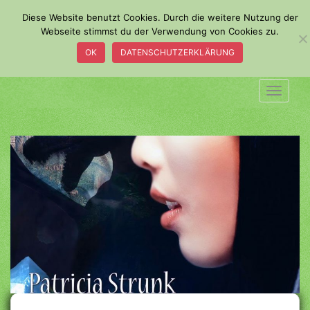
S
Diese Website benutzt Cookies. Durch die weitere Nutzung der
k
Webseite stimmst du der Verwendung von Cookies zu.
i
OK
DATENSCHUTZERKLÄRUNG
p
t
o
TOGGLE
m
a
i
n
c
o
n
t
e
n
t