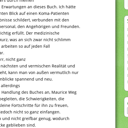
ders durch meinen
e Erwartungen an dieses Buch. Ich hätte
ten Blick auf einen Koma-Patienten
bnisse schildert, verbunden mit den
ersonal, den Angehörigen und Freunden.
chtig erfüllt. Der medizinische
kurz, was an sich zwar nicht schlimm
h arbeiten so auf jeden Fall
ar.
r, nicht ganz
r nächsten und vermischen Realität und
geht, kann man von außen vermutlich nur
inblicke spannend und neu.
allerdings
ie Handlung des Buches an, Maurice Weg
gleiten, die Schwierigkeiten, die
leine Fortschritte für ihn zu freuen,
 jedoch nicht so ganz einfangen.
h und nicht greifbar genug, wodurch
cke geblieben sind.