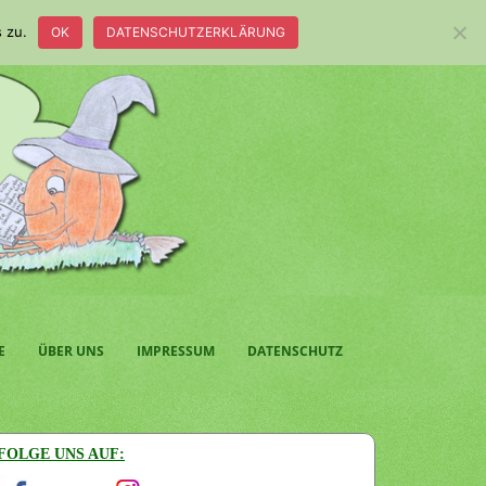
 zu.
OK
DATENSCHUTZERKLÄRUNG
E
ÜBER UNS
IMPRESSUM
DATENSCHUTZ
FOLGE UNS AUF: