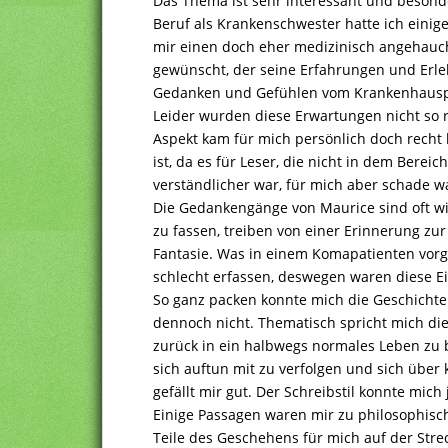
Das Thema ist sehr interessant und beson
Beruf als Krankenschwester hatte ich einig
mir einen doch eher medizinisch angehauch
gewünscht, der seine Erfahrungen und Erle
Gedanken und Gefühlen vom Krankenhausp
Leider wurden diese Erwartungen nicht so ri
Aspekt kam für mich persönlich doch recht 
ist, da es für Leser, die nicht in dem Bereic
verständlicher war, für mich aber schade w
Die Gedankengänge von Maurice sind oft wir
zu fassen, treiben von einer Erinnerung zu
Fantasie. Was in einem Komapatienten vor
schlecht erfassen, deswegen waren diese E
So ganz packen konnte mich die Geschichte 
dennoch nicht. Thematisch spricht mich d
zurück in ein halbwegs normales Leben zu be
sich auftun mit zu verfolgen und sich über k
gefällt mir gut. Der Schreibstil konnte mich
Einige Passagen waren mir zu philosophisc
Teile des Geschehens für mich auf der Stre