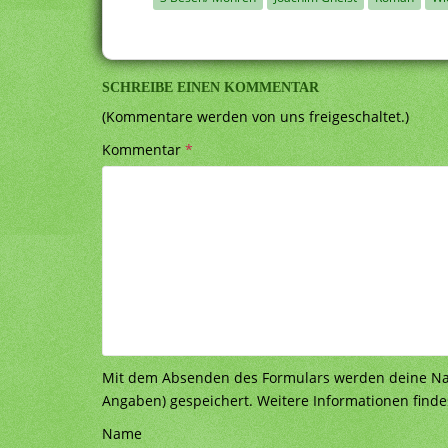
SCHREIBE EINEN KOMMENTAR
(Kommentare werden von uns freigeschaltet.)
Kommentar
*
Mit dem Absenden des Formulars werden deine Nach
Angaben) gespeichert. Weitere Informationen finde
Name