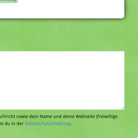
richt sowie dein Name und deine Webseite (freiwillige
st du in der
Datenschutzerklärung
.