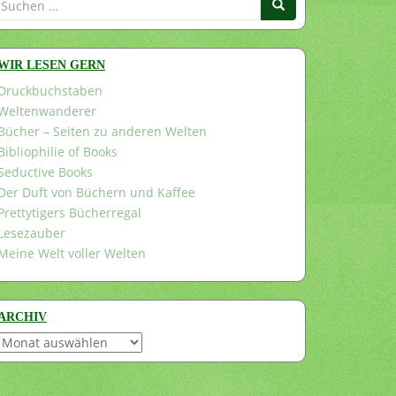
nach:
WIR LESEN GERN
Druckbuchstaben
Weltenwanderer
Bücher – Seiten zu anderen Welten
Bibliophilie of Books
Seductive Books
Der Duft von Büchern und Kaffee
Prettytigers Bücherregal
Lesezauber
Meine Welt voller Welten
ARCHIV
Archiv