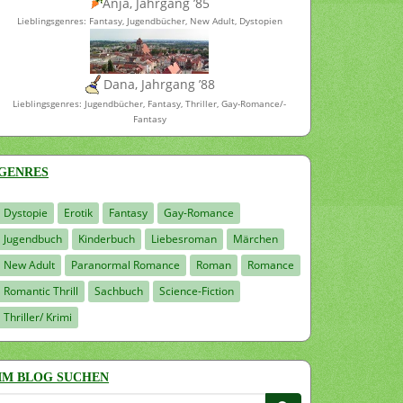
Anja, Jahrgang ’85
Lieblingsgenres: Fantasy, Jugendbücher, New Adult, Dystopien
Dana, Jahrgang ’88
Lieblingsgenres: Jugendbücher, Fantasy, Thriller, Gay-Romance/-
Fantasy
GENRES
Dystopie
Erotik
Fantasy
Gay-Romance
Jugendbuch
Kinderbuch
Liebesroman
Märchen
New Adult
Paranormal Romance
Roman
Romance
Romantic Thrill
Sachbuch
Science-Fiction
Thriller/ Krimi
IM BLOG SUCHEN
Suchen