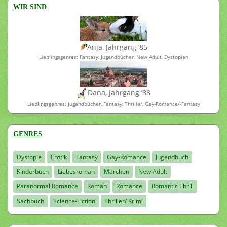
WIR SIND
Anja, Jahrgang ’85
Lieblingsgenres: Fantasy, Jugendbücher, New Adult, Dystopien
Dana, Jahrgang ’88
Lieblingsgenres: Jugendbücher, Fantasy, Thriller, Gay-Romance/-Fantasy
GENRES
Dystopie
Erotik
Fantasy
Gay-Romance
Jugendbuch
Kinderbuch
Liebesroman
Märchen
New Adult
Paranormal Romance
Roman
Romance
Romantic Thrill
Sachbuch
Science-Fiction
Thriller/ Krimi