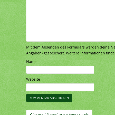
Mit dem Absenden des Formulars werden deine Nach
Angaben) gespeichert. Weitere Informationen finde
Name
Website
Beitragsnavigation
[gelesen] Susan Clarks – Keep it simple