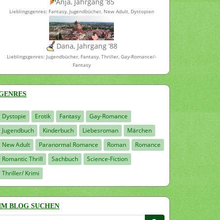
Anja, Jahrgang ’85
Lieblingsgenres: Fantasy, Jugendbücher, New Adult, Dystopien
Dana, Jahrgang ’88
Lieblingsgenres: Jugendbücher, Fantasy, Thriller, Gay-Romance/-
Fantasy
GENRES
Dystopie
Erotik
Fantasy
Gay-Romance
Jugendbuch
Kinderbuch
Liebesroman
Märchen
New Adult
Paranormal Romance
Roman
Romance
Romantic Thrill
Sachbuch
Science-Fiction
Thriller/ Krimi
IM BLOG SUCHEN
Suchen