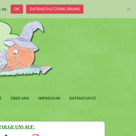
 zu.
OK
DATENSCHUTZERKLÄRUNG
E
ÜBER UNS
IMPRESSUM
DATENSCHUTZ
FOLGE UNS AUF: