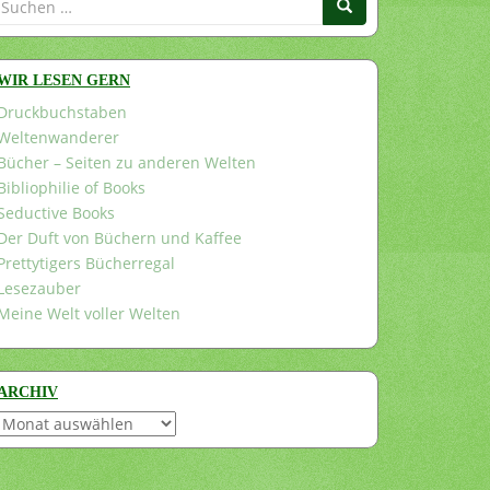
nach:
WIR LESEN GERN
Druckbuchstaben
Weltenwanderer
Bücher – Seiten zu anderen Welten
Bibliophilie of Books
Seductive Books
Der Duft von Büchern und Kaffee
Prettytigers Bücherregal
Lesezauber
Meine Welt voller Welten
ARCHIV
Archiv