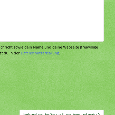
richt sowie dein Name und deine Webseite (freiwillige
st du in der
Datenschutzerklärung
.
[gelesen] Joachim Gneist – Einmal Koma und zurück