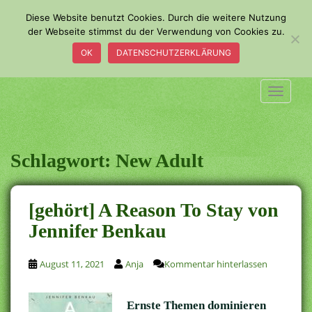
S
Diese Website benutzt Cookies. Durch die weitere Nutzung
k
der Webseite stimmst du der Verwendung von Cookies zu.
i
OK
DATENSCHUTZERKLÄRUNG
p
t
o
TOGGLE
m
a
i
n
Schlagwort:
New Adult
c
o
n
[gehört] A Reason To Stay von
t
Jennifer Benkau
e
n
t
August 11, 2021
Anja
Kommentar hinterlassen
Ernste Themen dominieren