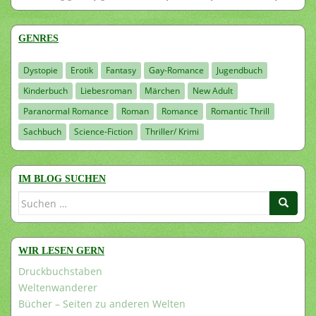
GENRES
Dystopie
Erotik
Fantasy
Gay-Romance
Jugendbuch
Kinderbuch
Liebesroman
Märchen
New Adult
Paranormal Romance
Roman
Romance
Romantic Thrill
Sachbuch
Science-Fiction
Thriller/ Krimi
IM BLOG SUCHEN
Suchen
nach:
WIR LESEN GERN
Druckbuchstaben
Weltenwanderer
Bücher – Seiten zu anderen Welten