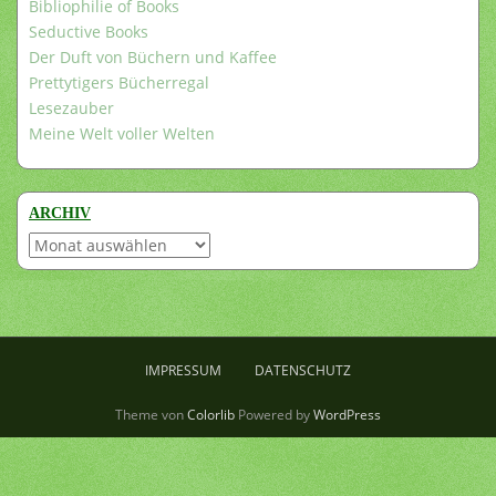
Bibliophilie of Books
Seductive Books
Der Duft von Büchern und Kaffee
Prettytigers Bücherregal
Lesezauber
Meine Welt voller Welten
ARCHIV
Archiv
IMPRESSUM
DATENSCHUTZ
Theme von
Colorlib
Powered by
WordPress