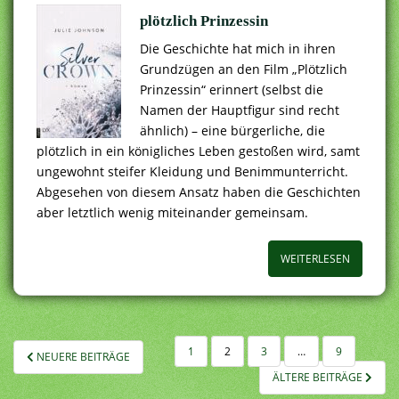
plötzlich Prinzessin
Die Geschichte hat mich in ihren
Grundzügen an den Film „Plötzlich
Prinzessin“ erinnert (selbst die
Namen der Hauptfigur sind recht
ähnlich) – eine bürgerliche, die
plötzlich in ein königliches Leben gestoßen wird, samt
ungewohnt steifer Kleidung und Benimmunterricht.
Abgesehen von diesem Ansatz haben die Geschichten
aber letztlich wenig miteinander gemeinsam.
WEITERLESEN
SEITENNUMMERIERUNG
1
2
3
…
9
NEUERE BEITRÄGE
DER
ÄLTERE BEITRÄGE
BEITRÄGE