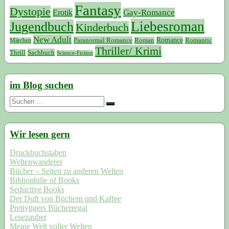
Fantasy
Dystopie
Erotik
Gay-Romance
Liebesroman
Jugendbuch
Kinderbuch
New Adult
Paranormal Romance
Romance
Roman
Romantic
Märchen
Thriller/ Krimi
Sachbuch
Thrill
Science-Fiction
im Blog suchen
Suchen
nach:
Wir lesen gern
Druckbuchstaben
Weltenwanderer
Bücher – Seiten zu anderen Welten
Bibliophilie of Books
Seductive Books
Der Duft von Büchern und Kaffee
Prettytigers Bücherregal
Lesezauber
Meine Welt voller Welten