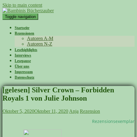
Skip to main content
Toggle navigation
Startseite
Rezensionen
Autoren A-M
Autoren N-Z
Lesehighlights
Interviews
Lesepause
Über uns
Impressum
Datenschutz
[gelesen] Silver Crown – Forbidden
Royals 1 von Julie Johnson
Oktober 5, 2020
Oktober 11, 2020
Anja
Rezension
Rezensionsexemplar