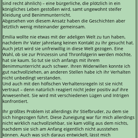
sind recht ähnlich) – eine bürgerliche, die plötzlich in ein
königliches Leben gestoßen wird, samt ungewohnt steifer
Kleidung und Benimmunterricht.
Abgesehen von diesem Ansatz haben die Geschichten aber
letztlich wenig miteinander gemeinsam.
Emilia wollte nie etwas mit der adeligen Welt zu tun haben,
nachdem ihr Vater jahrelang keinen Kontakt zu ihr gesucht hat.
Auch jetzt wird sie unfreiwillig in diese Welt gezogen. Eine
Wahl, ob sie zur Prinzessin und Thronfolgerin werden möchte,
hat sie kaum. So tut sie sich anfangs mit ihrem
Benimmunterricht auch schwer. Ihren Widerwillen konnte ich
gut nachvollziehen, an anderen Stellen habe ich ihr Verhalten
nicht unbedingt verstanden.
Und auch mit den höfischen Verhaltensregeln ist sie nicht
vertraut – denn natürlich reagiert nicht jeder positiv auf ihre
Anwesenheit. Sie wird mit verschiedenen Lügen und Intrigen
konfrontiert.
Ihr größtes Problem ist allerdings ihr Stiefbruder, zu dem sie
sich hingezogen führt. Diese Zuneigung war für mich allerdings
nicht wirklich nachvollziehbar, sie kam völlig aus dem nichts,
nachdem sie sich am Anfang eigentlich nicht ausstehen
können. Auch was sich daraus entwickelt, lässt mich