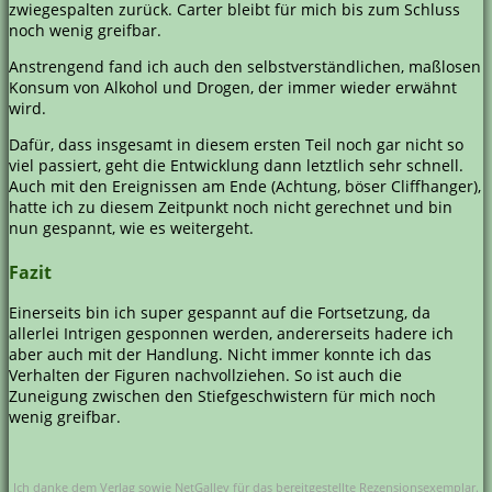
zwiegespalten zurück. Carter bleibt für mich bis zum Schluss
noch wenig greifbar.
Anstrengend fand ich auch den selbstverständlichen, maßlosen
Konsum von Alkohol und Drogen, der immer wieder erwähnt
wird.
Dafür, dass insgesamt in diesem ersten Teil noch gar nicht so
viel passiert, geht die Entwicklung dann letztlich sehr schnell.
Auch mit den Ereignissen am Ende (Achtung, böser Cliffhanger),
hatte ich zu diesem Zeitpunkt noch nicht gerechnet und bin
nun gespannt, wie es weitergeht.
Fazit
Einerseits bin ich super gespannt auf die Fortsetzung, da
allerlei Intrigen gesponnen werden, andererseits hadere ich
aber auch mit der Handlung. Nicht immer konnte ich das
Verhalten der Figuren nachvollziehen. So ist auch die
Zuneigung zwischen den Stiefgeschwistern für mich noch
wenig greifbar.
Ich danke dem Verlag sowie NetGalley für das bereitgestellte Rezensionsexemplar.