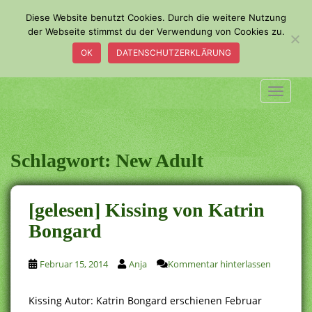
S
Diese Website benutzt Cookies. Durch die weitere Nutzung
k
der Webseite stimmst du der Verwendung von Cookies zu.
i
OK
DATENSCHUTZERKLÄRUNG
p
t
o
TOGGLE
m
a
i
n
Schlagwort:
New Adult
c
o
n
[gelesen] Kissing von Katrin
t
Bongard
e
n
t
Februar 15, 2014
Anja
Kommentar hinterlassen
Kissing Autor: Katrin Bongard erschienen Februar