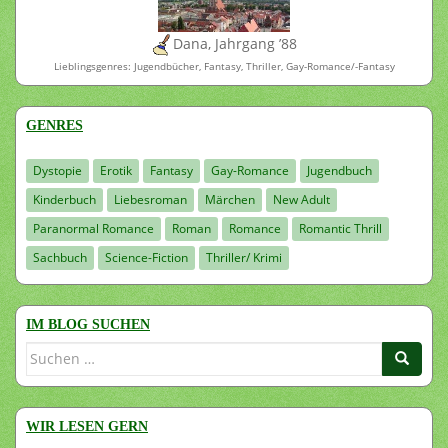
Dana, Jahrgang ’88
Lieblingsgenres: Jugendbücher, Fantasy, Thriller, Gay-Romance/-Fantasy
GENRES
Dystopie
Erotik
Fantasy
Gay-Romance
Jugendbuch
Kinderbuch
Liebesroman
Märchen
New Adult
Paranormal Romance
Roman
Romance
Romantic Thrill
Sachbuch
Science-Fiction
Thriller/ Krimi
IM BLOG SUCHEN
Suchen
nach:
WIR LESEN GERN