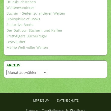
Druckbuchstaben
Weltenwanderer
Bücher – Seiten zu anderen Welten
Bibliophilie of Books
Seductive Books
Der Duft von Büchern und Kaffee
Prettytigers Bücherregal
Lesezauber
Meine Welt voller Welten
ARCHIV
Archiv
IMPRESSUM
DATENSCHUTZ
Theme von
Colorlib
Powered by
WordPress