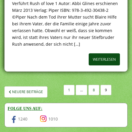
Verführt Rush of love 1 Autor: Abbi Glines erschienen
März 2013 Verlag: Piper ISBN: 978-3-492-30438-2
©Piper Nach dem Tod ihrer Mutter sucht Blaire Hilfe
bei ihrem Vater, der die Familie einige Jahre zuvor
verlassen hatte. Obwohl er weiß, dass sie kommen
wird, ist statt ihres Vaters nur ihr neuer Stiefbruder
Rush anwesend, der sich nicht […]
WEITERLESEN
SEITENNUMMERIERUNG
1
…
8
9
NEUERE BEITRÄGE
DER
BEITRÄGE
FOLGE UNS AUF:
1240
1010