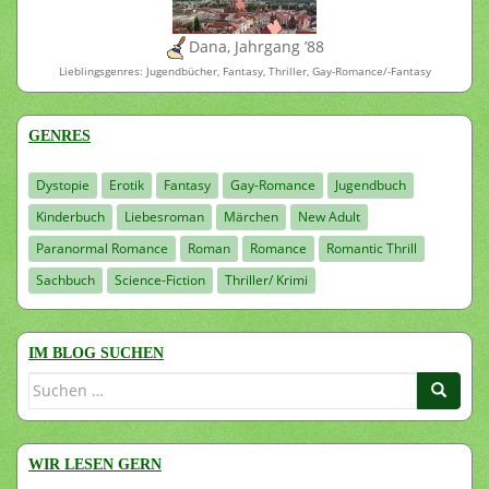
Dana, Jahrgang ’88
Lieblingsgenres: Jugendbücher, Fantasy, Thriller, Gay-Romance/-Fantasy
GENRES
Dystopie
Erotik
Fantasy
Gay-Romance
Jugendbuch
Kinderbuch
Liebesroman
Märchen
New Adult
Paranormal Romance
Roman
Romance
Romantic Thrill
Sachbuch
Science-Fiction
Thriller/ Krimi
IM BLOG SUCHEN
Suchen
nach:
WIR LESEN GERN