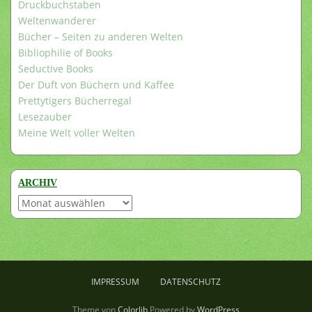
Druckbuchstaben
Weltenwanderer
Bücher – Seiten zu anderen Welten
Bibliophilie of Books
Seductive Books
Der Duft von Büchern und Kaffee
Prettytigers Bücherregal
Lesezauber
Meine Welt voller Welten
ARCHIV
Archiv
IMPRESSUM
DATENSCHUTZ
Theme von
Colorlib
Powered by
WordPress