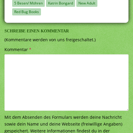
5 Besen/ Möhren
Katrin Bongard
New Adult
Red Bug Books
SCHREIBE EINEN KOMMENTAR
(Kommentare werden von uns freigeschaltet.)
Kommentar
*
Mit dem Absenden des Formulars werden deine Nachricht
sowie dein Name und deine Webseite (freiwillige Angaben)
gespeichert. Weitere Informationen findest du in der