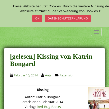
S
Diese Website benutzt Cookies. Durch die weitere Nutzung de
k
Webseite stimmst du der Verwendung von Cookies zu.
i
OK
DATENSCHUTZERKLÄRUNG
p
t
o
TOGGLE
m
a
i
n
[gelesen] Kissing von Katrin
c
Bongard
o
n
Februar 15, 2014
Anja
Rezension
t
e
n
Kissing
t
Autor: Katrin Bongard
erschienen Februar 2014
Verlag:
Red Bug Books