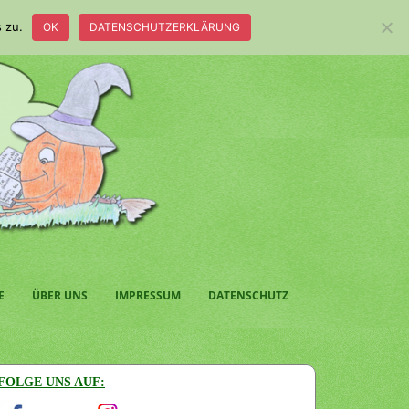
 zu.
OK
DATENSCHUTZERKLÄRUNG
E
ÜBER UNS
IMPRESSUM
DATENSCHUTZ
FOLGE UNS AUF: