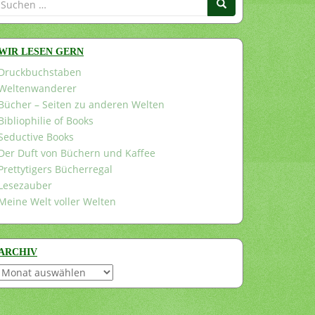
nach:
WIR LESEN GERN
Druckbuchstaben
Weltenwanderer
Bücher – Seiten zu anderen Welten
Bibliophilie of Books
Seductive Books
Der Duft von Büchern und Kaffee
Prettytigers Bücherregal
Lesezauber
Meine Welt voller Welten
ARCHIV
Archiv