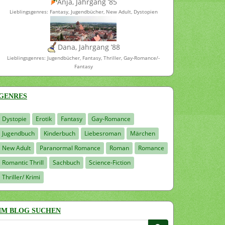
Anja, Jahrgang ’85
Lieblingsgenres: Fantasy, Jugendbücher, New Adult, Dystopien
Dana, Jahrgang ’88
Lieblingsgenres: Jugendbücher, Fantasy, Thriller, Gay-Romance/-
Fantasy
GENRES
Dystopie
Erotik
Fantasy
Gay-Romance
Jugendbuch
Kinderbuch
Liebesroman
Märchen
New Adult
Paranormal Romance
Roman
Romance
Romantic Thrill
Sachbuch
Science-Fiction
Thriller/ Krimi
IM BLOG SUCHEN
Suchen