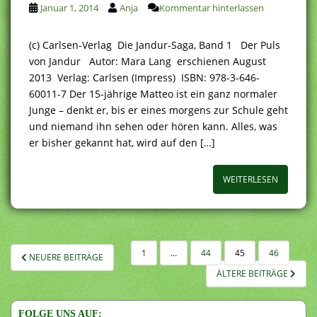
Januar 1, 2014
Anja
Kommentar hinterlassen
(c) Carlsen-Verlag Die Jandur-Saga, Band 1 Der Puls
von Jandur Autor: Mara Lang erschienen August
2013 Verlag: Carlsen (Impress) ISBN: 978-3-646-
60011-7 Der 15-jährige Matteo ist ein ganz normaler
Junge – denkt er, bis er eines morgens zur Schule geht
und niemand ihn sehen oder hören kann. Alles, was
er bisher gekannt hat, wird auf den […]
WEITERLESEN
SEITENNUMMERIERUNG
1
…
44
45
46
NEUERE BEITRÄGE
DER
ÄLTERE BEITRÄGE
BEITRÄGE
FOLGE UNS AUF: