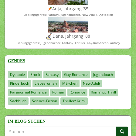
Anja, Jahrgang ’85
Lieblingsgenres: Fantasy, Jugendbücher, New Adult, Dystopien
Dana, Jahrgang ’88
Lieblingsgenres: Jugendbücher, Fantasy, Thriller, Gay-Romance/-Fantasy
GENRES
Dystopie
Erotik
Fantasy
Gay-Romance
Jugendbuch
Kinderbuch
Liebesroman
Märchen
New Adult
Paranormal Romance
Roman
Romance
Romantic Thrill
Sachbuch
Science-Fiction
Thriller/ Krimi
IM BLOG SUCHEN
Suchen