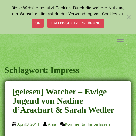
S
Diese Website benutzt Cookies. Durch die weitere Nutzung
k
der Webseite stimmst du der Verwendung von Cookies zu.
i
OK
DATENSCHUTZERKLÄRUNG
p
t
o
TOGGLE
m
a
i
n
Schlagwort:
Impress
c
o
n
[gelesen] Watcher – Ewige
t
Jugend von Nadine
e
d’Arachart & Sarah Wedler
n
t
April 3, 2014
Anja
Kommentar hinterlassen