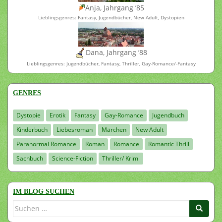
Anja, Jahrgang ’85
Lieblingsgenres: Fantasy, Jugendbücher, New Adult, Dystopien
Dana, Jahrgang ’88
Lieblingsgenres: Jugendbücher, Fantasy, Thriller, Gay-Romance/-Fantasy
GENRES
Dystopie
Erotik
Fantasy
Gay-Romance
Jugendbuch
Kinderbuch
Liebesroman
Märchen
New Adult
Paranormal Romance
Roman
Romance
Romantic Thrill
Sachbuch
Science-Fiction
Thriller/ Krimi
IM BLOG SUCHEN
Suchen
nach: