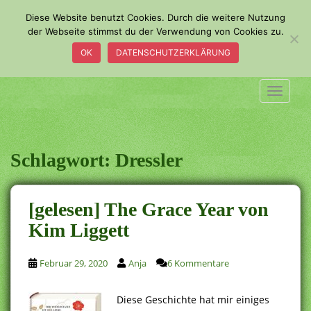
S
Diese Website benutzt Cookies. Durch die weitere Nutzung
k
der Webseite stimmst du der Verwendung von Cookies zu.
i
OK
DATENSCHUTZERKLÄRUNG
p
t
o
TOGGLE
m
a
i
n
Schlagwort:
Dressler
c
o
n
[gelesen] The Grace Year von
t
Kim Liggett
e
n
t
Februar 29, 2020
Anja
6 Kommentare
Diese Geschichte hat mir einiges