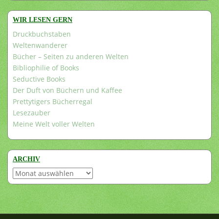
WIR LESEN GERN
Druckbuchstaben
Weltenwanderer
Bücher – Seiten zu anderen Welten
Bibliophilie of Books
Seductive Books
Der Duft von Büchern und Kaffee
Prettytigers Bücherregal
Lesezauber
Meine Welt voller Welten
ARCHIV
Archiv