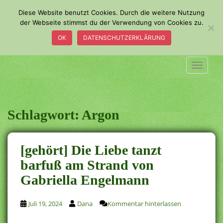
S
Diese Website benutzt Cookies. Durch die weitere Nutzung
k
der Webseite stimmst du der Verwendung von Cookies zu.
i
OK
DATENSCHUTZERKLÄRUNG
p
t
o
TOGGLE
m
a
i
n
Schlagwort:
Argon
c
o
n
[gehört] Die Liebe tanzt
t
barfuß am Strand von
e
Gabriella Engelmann
n
t
Juli 19, 2024
Dana
Kommentar hinterlassen