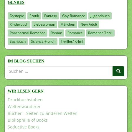
GENRES
Dystopie
Erotik
Fantasy
Gay-Romance
Jugendbuch
Kinderbuch
Liebesroman
Märchen
New Adult
Paranormal Romance
Roman
Romance
Romantic Thrill
Sachbuch
Science-Fiction
Thriller/ Krimi
IM BLOG SUCHEN
Suchen
nach:
WIR LESEN GERN
Druckbuchstaben
Weltenwanderer
Bücher – Seiten zu anderen Welten
Bibliophilie of Books
Seductive Books