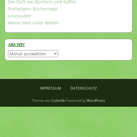
Der Duft von Büchern und Kaffee
Prettytigers Bücherregal
Lesezauber
Meine Welt voller Welten
ARCHIV
Archiv
IMPRESSUM
DATENSCHUTZ
Theme von
Colorlib
Powered by
WordPress