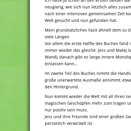
Ich hatte ja schon an den ersten beiden B
neugierig, wie sich nun letztlich alles zusa
nach einer intensiven gemeinsamen Zeit kom
Welt gesucht und nun gefunden hat.
Mein grundsätzliches Fazit ähnelt dem zu
viele Längen
Vor allem die erste Hälfte des Buches fand i
immer wieder das gleiche: Jess und Matej l
Wand), danach gibt es lange innere Monolog
einlassen kann…
Im zweite Teil des Buches nimmt die Handlun
große unerwartete Ausmaße annimmt, etwa
den Hintergrund.
Nun kommt wieder die Welt mit all ihren tec
magischen Geschöpfen mehr zum tragen und e
nur positiv sein muss.
Jess und ihre Freunde sind einer großen Sa
persönlich verwickelt ist