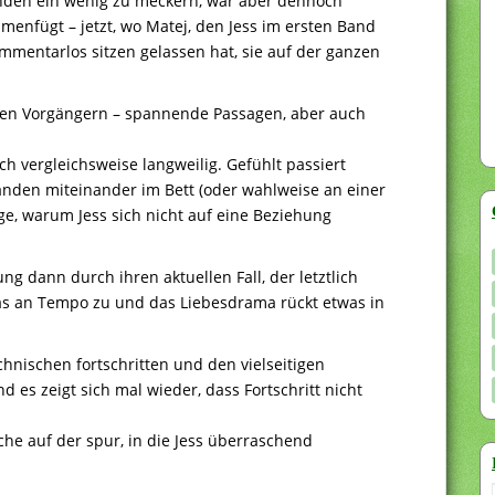
änden ein wenig zu meckern, war aber dennoch
mmenfügt – jetzt, wo Matej, den Jess im ersten Band
mentarlos sitzen gelassen hat, sie auf der ganzen
 den Vorgängern – spannende Passagen, aber auch
ch vergleichsweise langweilig. Gefühlt passiert
anden miteinander im Bett (oder wahlweise an einer
e, warum Jess sich nicht auf eine Beziehung
g dann durch ihren aktuellen Fall, der letztlich
s an Tempo zu und das Liebesdrama rückt etwas in
hnischen fortschritten und den vielseitigen
s zeigt sich mal wieder, dass Fortschritt nicht
che auf der spur, in die Jess überraschend