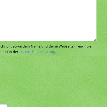
richt sowie dein Name und deine Webseite (freiwillige
st du in der
Datenschutzerklärung
.