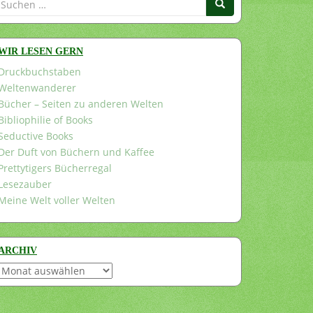
nach:
WIR LESEN GERN
Druckbuchstaben
Weltenwanderer
Bücher – Seiten zu anderen Welten
Bibliophilie of Books
Seductive Books
Der Duft von Büchern und Kaffee
Prettytigers Bücherregal
Lesezauber
Meine Welt voller Welten
ARCHIV
Archiv