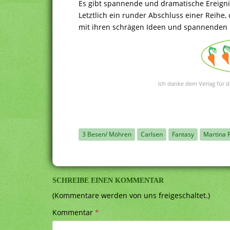
Es gibt spannende und dramatische Ereignis
Letztlich ein runder Abschluss einer Reihe
mit ihren schrägen Ideen und spannenden F
Ich danke dem Verlag für d
3 Besen/ Möhren
Carlsen
Fantasy
Martina 
SCHREIBE EINEN KOMMENTAR
(Kommentare werden von uns freigeschaltet.)
Kommentar
*