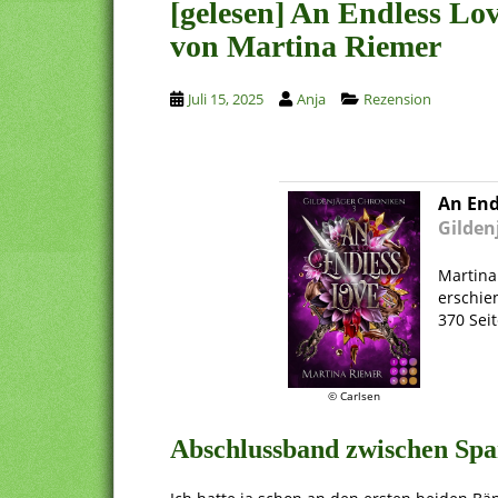
[gelesen] An Endless Lo
von Martina Riemer
Juli 15, 2025
Anja
Rezension
An End
Gilden
Martina
erschie
370 Sei
.
© Carlsen
Abschlussband zwischen Sp