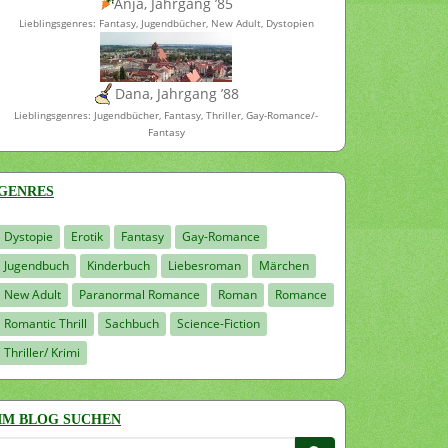
Anja, Jahrgang ’85
Lieblingsgenres: Fantasy, Jugendbücher, New Adult, Dystopien
Dana, Jahrgang ’88
Lieblingsgenres: Jugendbücher, Fantasy, Thriller, Gay-Romance/-
Fantasy
GENRES
Dystopie
Erotik
Fantasy
Gay-Romance
Jugendbuch
Kinderbuch
Liebesroman
Märchen
New Adult
Paranormal Romance
Roman
Romance
Romantic Thrill
Sachbuch
Science-Fiction
Thriller/ Krimi
IM BLOG SUCHEN
Suchen