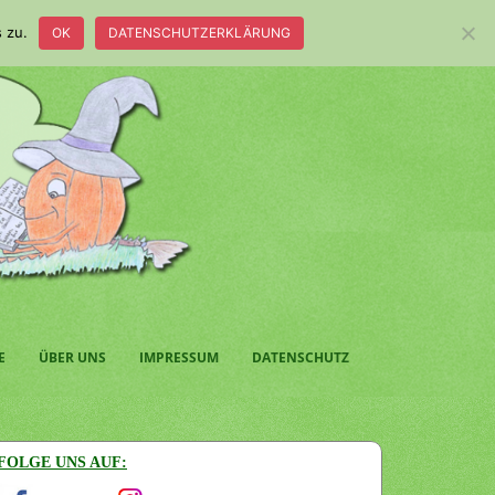
 zu.
OK
DATENSCHUTZERKLÄRUNG
E
ÜBER UNS
IMPRESSUM
DATENSCHUTZ
FOLGE UNS AUF: