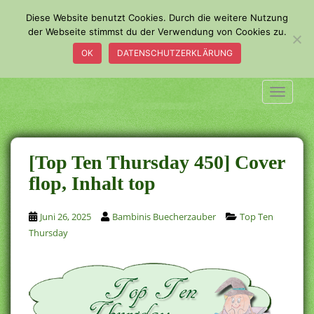
S
Diese Website benutzt Cookies. Durch die weitere Nutzung
k
der Webseite stimmst du der Verwendung von Cookies zu.
i
OK
DATENSCHUTZERKLÄRUNG
p
t
o
TOGGLE
m
a
i
n
[Top Ten Thursday 450] Cover
c
flop, Inhalt top
o
n
Juni 26, 2025
Bambinis Buecherzauber
Top Ten
t
Thursday
e
n
t