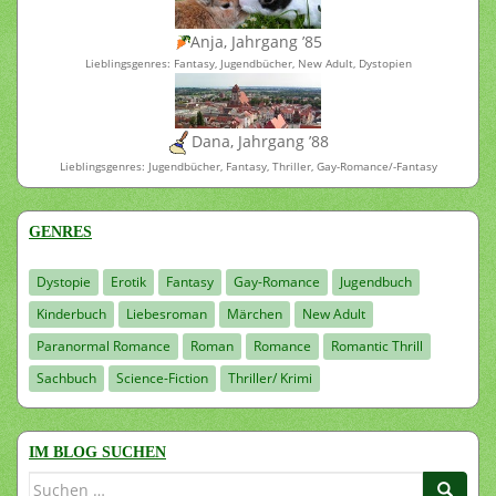
Anja, Jahrgang ’85
Lieblingsgenres: Fantasy, Jugendbücher, New Adult, Dystopien
Dana, Jahrgang ’88
Lieblingsgenres: Jugendbücher, Fantasy, Thriller, Gay-Romance/-Fantasy
GENRES
Dystopie
Erotik
Fantasy
Gay-Romance
Jugendbuch
Kinderbuch
Liebesroman
Märchen
New Adult
Paranormal Romance
Roman
Romance
Romantic Thrill
Sachbuch
Science-Fiction
Thriller/ Krimi
IM BLOG SUCHEN
Suchen