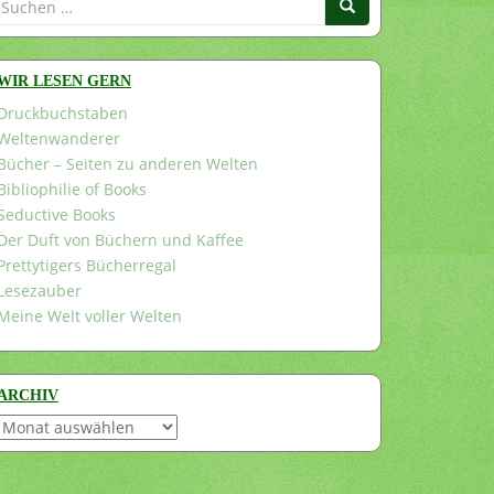
nach:
WIR LESEN GERN
Druckbuchstaben
Weltenwanderer
Bücher – Seiten zu anderen Welten
Bibliophilie of Books
Seductive Books
Der Duft von Büchern und Kaffee
Prettytigers Bücherregal
Lesezauber
Meine Welt voller Welten
ARCHIV
Archiv