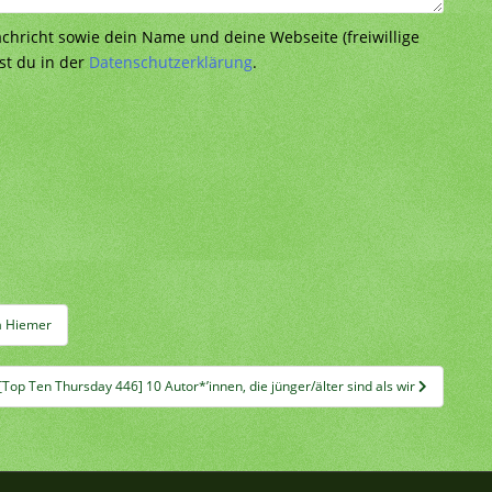
richt sowie dein Name und deine Webseite (freiwillige
st du in der
Datenschutzerklärung
.
na Hiemer
[Top Ten Thursday 446] 10 Autor*’innen, die jünger/älter sind als wir