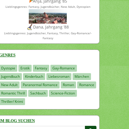
Anja, Jahrgang ’85
Lieblingsgenres: Fantasy, Jugendbücher, New Adult, Dystopien
Dana, Jahrgang ’88
Lieblingsgenres: Jugendbücher, Fantasy, Thriller, Gay-Romance/-
Fantasy
GENRES
Dystopie
Erotik
Fantasy
Gay-Romance
Jugendbuch
Kinderbuch
Liebesroman
Märchen
New Adult
Paranormal Romance
Roman
Romance
Romantic Thrill
Sachbuch
Science-Fiction
Thriller/ Krimi
IM BLOG SUCHEN
Suchen