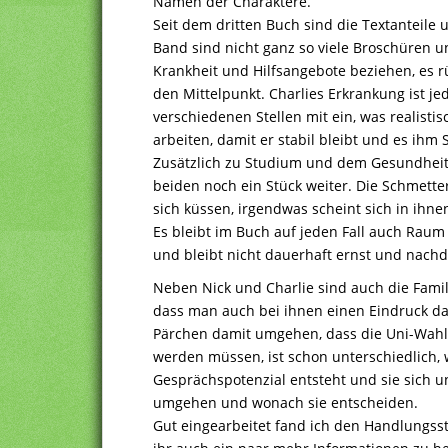
Namen der Charaktere.
Seit dem dritten Buch sind die Textanteile
Band sind nicht ganz so viele Broschüren un
Krankheit und Hilfsangebote beziehen, es r
den Mittelpunkt. Charlies Erkrankung ist jedo
verschiedenen Stellen mit ein, was realistisc
arbeiten, damit er stabil bleibt und es ihm 
Zusätzlich zu Studium und dem Gesundheits
beiden noch ein Stück weiter. Die Schmetter
sich küssen, irgendwas scheint sich in ihnen
Es bleibt im Buch auf jeden Fall auch Rau
und bleibt nicht dauerhaft ernst und nachd
Neben Nick und Charlie sind auch die Famil
dass man auch bei ihnen einen Eindruck dav
Pärchen damit umgehen, dass die Uni-Wahl
werden müssen, ist schon unterschiedlich, 
Gesprächspotenzial entsteht und sie sich u
umgehen und wonach sie entscheiden.
Gut eingearbeitet fand ich den Handlungss