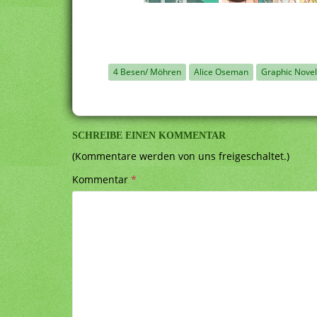
4 Besen/ Möhren
Alice Oseman
Graphic Novel
SCHREIBE EINEN KOMMENTAR
(Kommentare werden von uns freigeschaltet.)
Kommentar
*