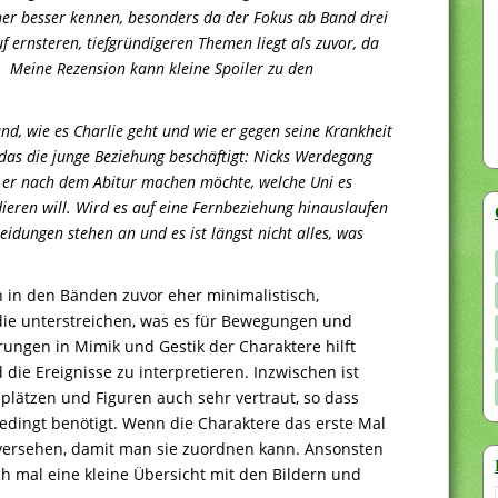
her besser kennen, besonders da der Fokus ab Band drei
 ernsteren, tiefgründigeren Themen liegt als zuvor, da
 Meine Rezension kann kleine Spoiler zu den
d, wie es Charlie geht und wie er gegen seine Krankheit
das die junge Beziehung beschäftigt: Nicks Werdegang
s er nach dem Abitur machen möchte, welche Uni es
ieren will. Wird es auf eine Fernbeziehung hinauslaufen
eidungen stehen an und es ist längst nicht alles, was
h in den Bänden zuvor eher minimalistisch,
die unterstreichen, was es für Bewegungen und
ungen in Mimik und Gestik der Charaktere hilft
die Ereignisse zu interpretieren. Inzwischen ist
lätzen und Figuren auch sehr vertraut, so dass
bedingt benötigt. Wenn die Charaktere das erste Mal
versehen, damit man sie zuordnen kann. Ansonsten
h mal eine kleine Übersicht mit den Bildern und