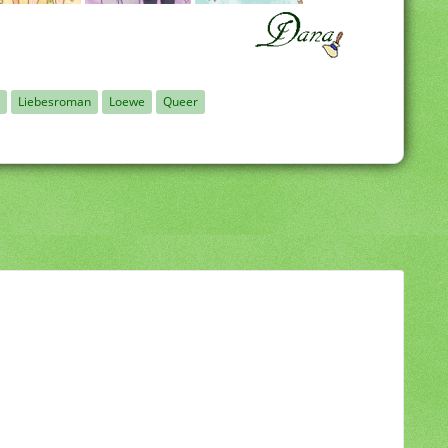
Liebesroman
Loewe
Queer