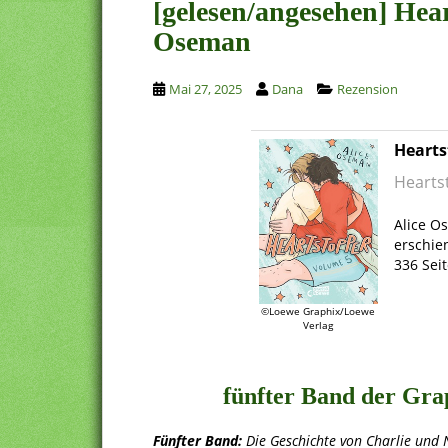
[gelesen/angesehen] Hea
Oseman
Mai 27, 2025
Dana
Rezension
Hearts
Hearts
.
Alice Os
erschie
336 Sei
.
©Loewe Graphix/Loewe
Verlag
.
fünfter Band der Gra
Fünfter Band:
Die Geschichte von Charlie und N