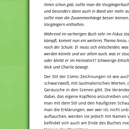
ihnen schon gab, sollte man die Vorgängerbüc
und besonders dann auch in Band vier mehr auf
sollte man die Zusammenhänge besser kennen.
Vorgängern enthalten.
Während im vorherigen Buch sehr im Fokus stan
kämpft, kommt nun ein weiteres Thema hinzu, 
nach der Schule. Er muss sich entscheiden, wa
werden könnte und vor allem auch, was er stud
oder bleibt er im Heimatort? Schwierige Entsch
Nick und Charlie bewegt.
Der Stil der Comic-Zeichnungen ist wie auc
schwarzweiß, mit lautmalerischen Worten, 
Geräusche in den Szenen gibt. Die Veränder
dabei, das eigene Kopfkino anzutreiben und 
man mit dem Stil und den häufigsten Schaup
man die Erklärungen, wer wer ist, nicht un
auftauchen, werden sie jedoch mit Namen 
befindet sich auch am Ende des Buches noc