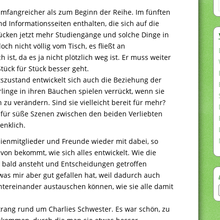
 umfangreicher als zum Beginn der Reihe. Im fünften
d Informationsseiten enthalten, die sich auf die
ücken jetzt mehr Studiengänge und solche Dinge in
ch nicht völlig vom Tisch, es fließt an
h ist, da es ja nicht plötzlich weg ist. Er muss weiter
Stück für Stück besser geht.
zustand entwickelt sich auch die Beziehung der
linge in ihren Bäuchen spielen verrückt, wenn sie
 zu verändern. Sind sie vielleicht bereit für mehr?
m für süße Szenen zwischen den beiden Verliebten
enklich.
ienmitglieder und Freunde wieder mit dabei, so
on bekommt, wie sich alles entwickelt. Wie die
 bald ansteht und Entscheidungen getroffen
was mir aber gut gefallen hat, weil dadurch auch
ntereinander austauschen können, wie sie alle damit
trang rund um Charlies Schwester. Es war schön, zu