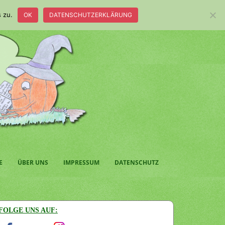
 zu.
OK
DATENSCHUTZERKLÄRUNG
E
ÜBER UNS
IMPRESSUM
DATENSCHUTZ
FOLGE UNS AUF: