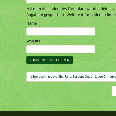
Mit dem Absenden des Formulars werden deine Nach
Angaben) gespeichert. Weitere Informationen finde
Name
Website
Beitragsnavigation
[gelesen] In Love She Falls. Serpent Queen 2 von Christi