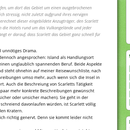
rufen, um dort das Gebiet um einen ausgebrochenen
ch stressig, nicht zuletzt aufgrund ihres nervigen
gerechnet dieser eingebildete Anzugträger, den Scarlett
ren die Hotels rund um das Vulkangelände und jeder
gt er darauf, dass Scarlett das Gebiet ganz schnell für
el unnötiges Drama.
dennoch angesprochen: Island als Handlungsort
tt einen unglaublich spannenden Beruf. Beide Aspekte
land steht ohnehin auf meiner Reisewunschliste, nach
hreibungen umso mehr, auch wenn sich die Insel in
t. Auch die Beschreiung von Scarletts Tätigkeit
ein paar mehr konkrete Beschreibungen gewünscht
 sicher oder unsicher machen). Sie geht in der
 schreiend davonlaufen würden, ist Scarlett völlig
den Kratern.
ch richtig genervt. Denn sie kommt leider nicht