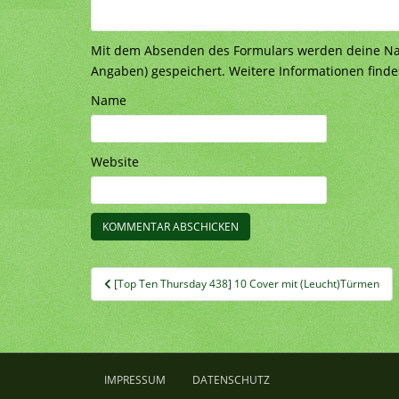
Mit dem Absenden des Formulars werden deine Nach
Angaben) gespeichert. Weitere Informationen finde
Name
Website
Beitragsnavigation
[Top Ten Thursday 438] 10 Cover mit (Leucht)Türmen
IMPRESSUM
DATENSCHUTZ