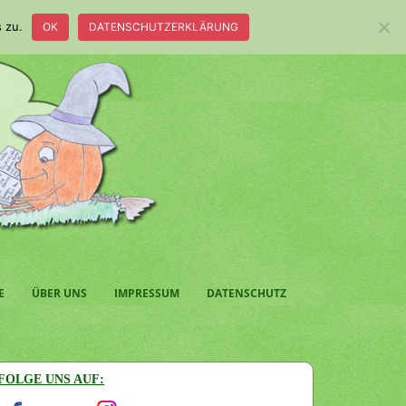
 zu.
OK
DATENSCHUTZERKLÄRUNG
E
ÜBER UNS
IMPRESSUM
DATENSCHUTZ
FOLGE UNS AUF: