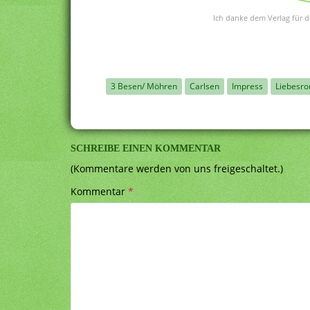
Ich danke dem Verlag für d
3 Besen/ Möhren
Carlsen
Impress
Liebesr
SCHREIBE EINEN KOMMENTAR
(Kommentare werden von uns freigeschaltet.)
Kommentar
*