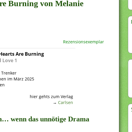
Are Burning von Melanie
Rezensionsexemplar
earts Are Burning
d Love 1
 Trenker
nen im März 2025
ten
hier gehts zum Verlag
→
Carlsen
nen… wenn das unnötige Drama