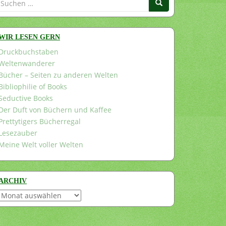
nach:
WIR LESEN GERN
Druckbuchstaben
Weltenwanderer
Bücher – Seiten zu anderen Welten
Bibliophilie of Books
Seductive Books
Der Duft von Büchern und Kaffee
Prettytigers Bücherregal
Lesezauber
Meine Welt voller Welten
ARCHIV
Archiv