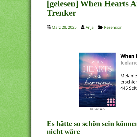
[gelesen] When Hearts 
Trenker
März 28, 2025
Anja
Rezension
When H
Icelan
Melanie
erschie
445 Sei
.
© Carlsen
Es hätte so schön sein kön
nicht wäre