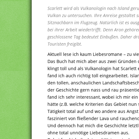
Scarlett wird als Vulkanologin nach Island ge
Vulkan zu untersuchen. Ihre Anreise gestaltet si
Sitznachbarn im Flugzeug. Natürlich ist es aus
bei ihrer Arbeit wiedertrifft. Denn Aron gehö
geschlossene Tag bedeutet Einbußen. Daher drän
Touristen freigibt.
Aktuell lese ich kaum Liebesromane – zu vi
Das Buch hat mich aber aus zwei Gründen 
klingt toll und als Vulkanologin hat Scarle
fand ich auch richtig toll eingearbeitet. Is
den tollen, anschaulichen Landschaftsbesc
der Geschichte gern nass und rau präsentier
fand ich sehr interessant, wobei ich mir 
hätte (z.B. welche Kriterien das Gebiet nun
Tätigkeit total auf und wo andere aus Angst
fasziniert von fließender Lava und rauchen
Und dennoch hat mich die Geschichte letztli
ohne total unnötige Liebesdramen aus.