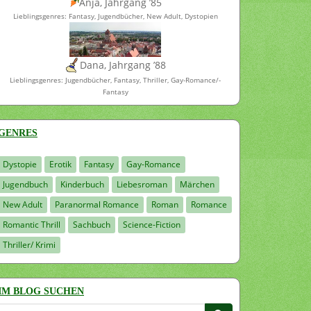
Anja, Jahrgang ’85
Lieblingsgenres: Fantasy, Jugendbücher, New Adult, Dystopien
Dana, Jahrgang ’88
Lieblingsgenres: Jugendbücher, Fantasy, Thriller, Gay-Romance/-
Fantasy
GENRES
Dystopie
Erotik
Fantasy
Gay-Romance
Jugendbuch
Kinderbuch
Liebesroman
Märchen
New Adult
Paranormal Romance
Roman
Romance
Romantic Thrill
Sachbuch
Science-Fiction
Thriller/ Krimi
IM BLOG SUCHEN
Suchen