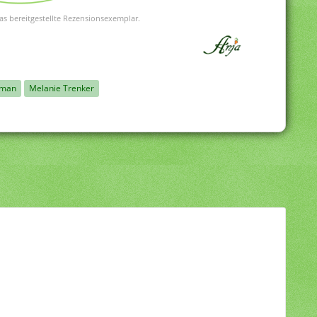
as bereitgestellte Rezensionsexemplar.
oman
Melanie Trenker